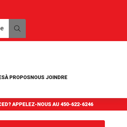
que, modèle ou numéro de pièce
ce
ES
À PROPOS
NOUS JOINDRE
NCED? APPELEZ-NOUS AU
450-622-6246