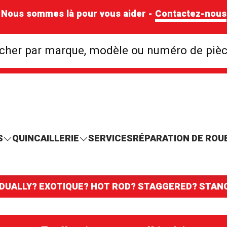
Nous sommes là pour vous aider -
Contactez-nous
Rechercher par mar
cher par marque, modèle ou numéro de piè
S
QUINCAILLERIE
SERVICES
RÉPARATION DE ROU
 DUALLY? EXOTIQUE? HOT ROD? STAGGERED? STA