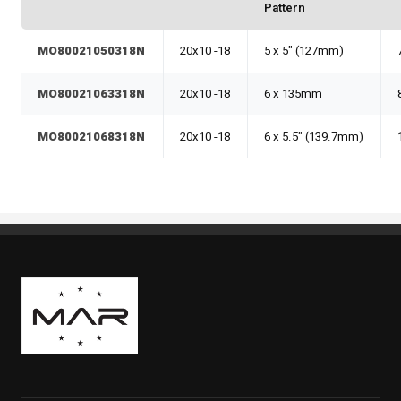
Pattern
MO80021050318N
20x10 -18
5 x 5" (127mm)
MO80021063318N
20x10 -18
6 x 135mm
MO80021068318N
20x10 -18
6 x 5.5" (139.7mm)
Boutique Mags à Rabais