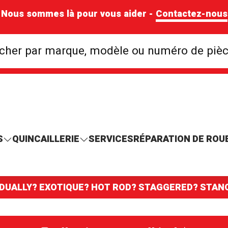
Nous sommes là pour vous aider -
Contactez-nous
Rechercher par mar
cher par marque, modèle ou numéro de piè
S
QUINCAILLERIE
SERVICES
RÉPARATION DE ROU
 DUALLY? EXOTIQUE? HOT ROD? STAGGERED? STA