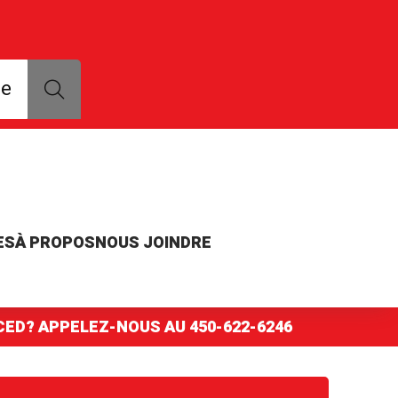
que, modèle ou numéro de pièce
ce
ES
À PROPOS
NOUS JOINDRE
NCED? APPELEZ-NOUS AU
450-622-6246