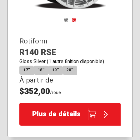
Navigate 1
Navigate 2
Rotiform
R140 RSE
Gloss Silver (1 autre finition disponible)
17″
18″
19″
20″
À partir de
$352,00
/roue
Plus de détails