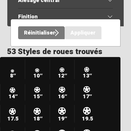
Alésage central
Finition
Réinitialiser
Appliquer
53 Styles de roues trouvés
8″
10″
12″
13″
14″
15″
16″
17″
17.5
18″
19″
19.5