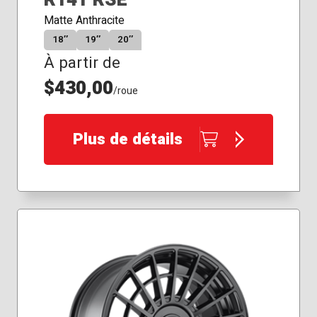
Matte Anthracite
18″
19″
20″
À partir de
$430,00
/roue
Plus de détails