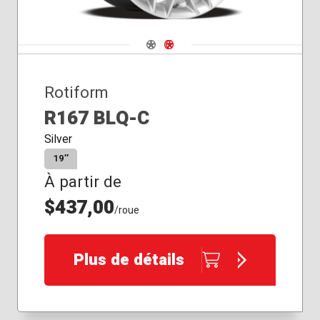
Navigate 1
Navigate 2
Rotiform
R167 BLQ-C
Silver
19″
À partir de
$437,00
/roue
Plus de détails