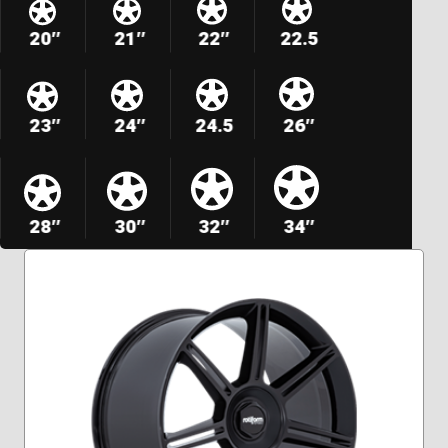
20″
21″
22″
22.5
23″
24″
24.5
26″
28″
30″
32″
34″