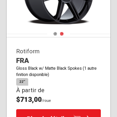
Navigate 1
Navigate 2
Rotiform
FRA
Gloss Black w/ Matte Black Spokes (1 autre
finition disponible)
22″
À partir de
$713,00
/roue