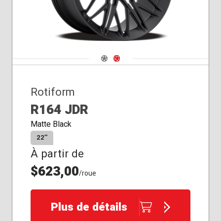
Navigate 1
Navigate 2
Rotiform
R164 JDR
Matte Black
22″
À partir de
$623,00
/roue
Plus de détails