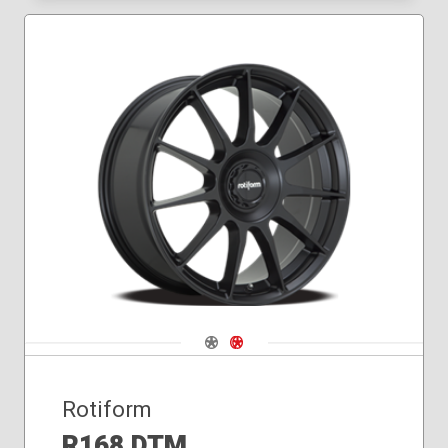
Navigate 1
Navigate 2
Rotiform
R168 DTM