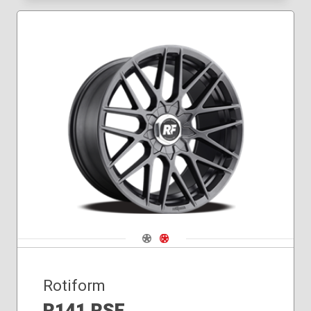
Navigate 1
Navigate 2
Rotiform
R141 RSE