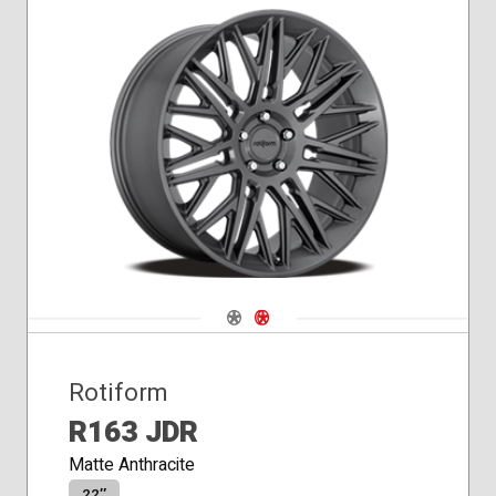
Navigate 1
Navigate 2
Rotiform
R163 JDR
Matte Anthracite
22″