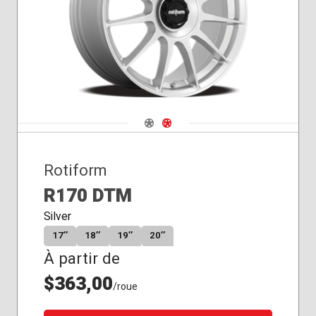
Navigate 1
Navigate 2
Rotiform
R170 DTM
Silver
17″
18″
19″
20″
À partir de
$363,00
/roue