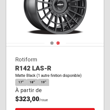
Navigate 1
Navigate 2
Rotiform
R142 LAS-R
Matte Black (1 autre finition disponible)
17″
18″
19″
À partir de
$323,00
/roue