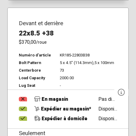
Devant et derrière
22x8.5 +38
$370,00
/roue
Numéro d'article
KR185-22803B38
Bolt Pattern
5 x 4.5" (114.3mm),5 x 100mm
Centerbore
73
Load Capacity
2000.00
Lug Seat
-
En magasin
Pas disponible
Expédier au magasin*
Disponible
Expédier à domicile
Disponible
Seulement