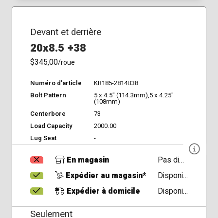
Devant et derrière
20x8.5 +38
$345,00
/roue
Numéro d'article
KR185-2814B38
Bolt Pattern
5 x 4.5" (114.3mm),5 x 4.25"
(108mm)
Centerbore
73
Load Capacity
2000.00
Lug Seat
-
En magasin
Pas disponible
Expédier au magasin*
Disponible
Expédier à domicile
Disponible
Seulement