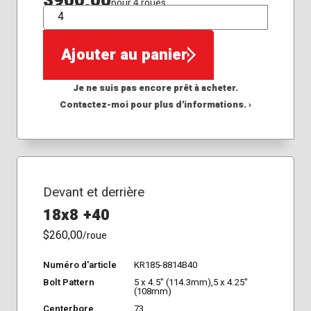
$900,00
pour 4 roues
QTÉ
Ajouter au panier
Je ne suis pas encore prêt à acheter.
Contactez-moi pour plus d'informations. ›
Devant et derrière
18x8 +40
$260,00
/roue
Numéro d'article
KR185-8814B40
Bolt Pattern
5 x 4.5" (114.3mm),5 x 4.25"
(108mm)
Centerbore
73