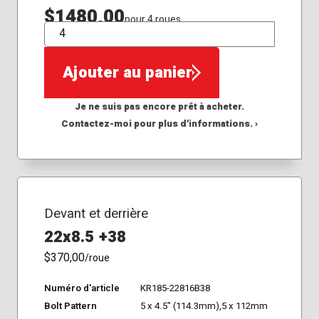
$1480,00
pour 4 roues
QTÉ
Ajouter au panier
Je ne suis pas encore prêt à acheter.
Contactez-moi pour plus d'informations. ›
Devant et derrière
22x8.5 +38
$370,00
/roue
Numéro d'article
KR185-22816B38
Bolt Pattern
5 x 4.5" (114.3mm),5 x 112mm