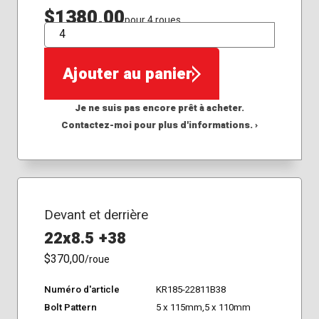
$1380,00
pour 4 roues
QTÉ
Ajouter au panier
Je ne suis pas encore prêt à acheter.
Contactez-moi pour plus d'informations. ›
Devant et derrière
22x8.5 +38
$370,00
/roue
Numéro d'article
KR185-22811B38
Bolt Pattern
5 x 115mm,5 x 110mm