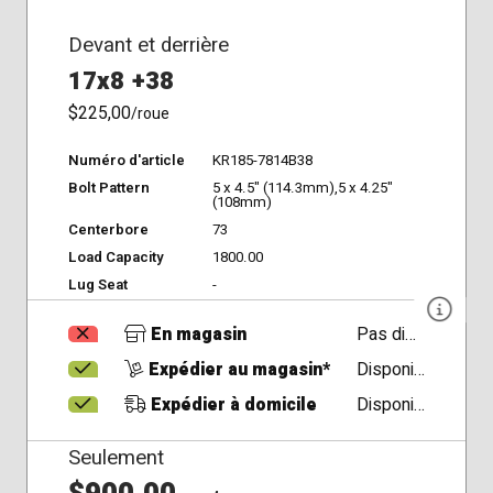
Devant et derrière
17x8 +38
$225,00
/roue
Numéro d'article
KR185-7814B38
Bolt Pattern
5 x 4.5" (114.3mm),5 x 4.25"
(108mm)
Centerbore
73
Load Capacity
1800.00
Lug Seat
-
En magasin
Pas disponible
Expédier au magasin*
Disponible
Expédier à domicile
Disponible
Seulement