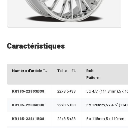
Caractéristiques
Numéro d'article
Taille
Bolt
Pattern
KR185-22803B38
22x8.5 +38
5 x 4.5" (114.3mm),5 x
KR185-22804B38
22x8.5 +38
5 x 120mm,5 x 4.5" (11
KR185-22811B38
22x8.5 +38
5 x 115mm,5 x 110mm