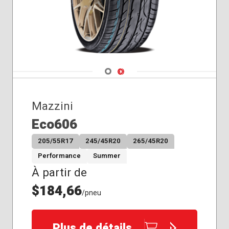
Navigate 1
Navigate 2
Mazzini
Eco606
205/55R17
245/45R20
265/45R20
Performance
Summer
À partir de
$184,66
/pneu
Plus de détails