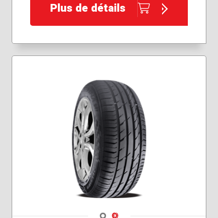
185/65R14
Plus de détails
185/65R15
195/60R15
195/65R15
205/65R15
215/55R16
215/60R16
215/60R17
225/45R18
225/50R17
225/55R16
225/55R17
225/60R16
225/65R16
235/45R17
235/55R17
245/45R18
Navigate 1
Navigate 2