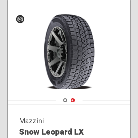
255/40R19
255/45R19
255/55R18
Hiver
Navigate 1
Navigate 2
Mazzini
Snow Leopard LX