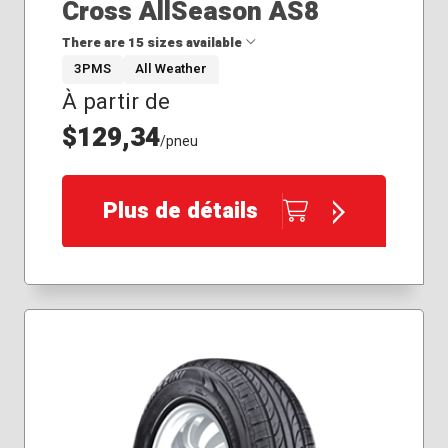
Cross AllSeason AS8
There are 15 sizes available
3PMS
All Weather
À partir de
175/65R14
175/65R15
$129,34
/pneu
185/60R15
185/65R14
195/55R15
Plus de détails
195/60R15
205/55R17
215/45R17
215/50R18
215/60R16
215/60R17
225/45R17
225/60R16
245/40R18
275/40R20