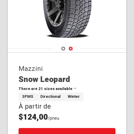
Navigate 1
Navigate 2
Mazzini
Snow Leopard
There are 21 sizes available
3PMS
Directional
Winter
À partir de
175/65R14
175/70R14
$124,00
/pneu
185/60R14
185/60R15