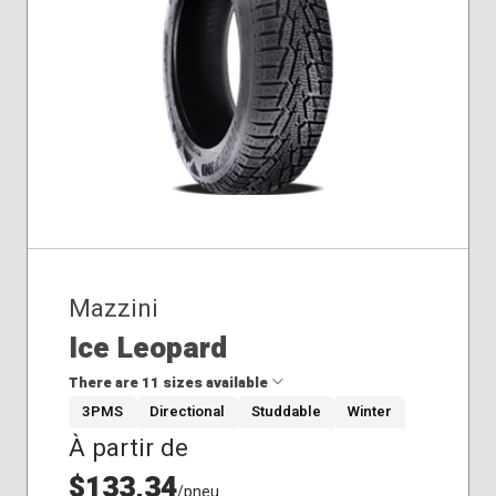
Hiver
Mazzini
Ice Leopard
There are 11 sizes available
3PMS
Directional
Studdable
Winter
À partir de
175/65R14
185/65R14
$133,34
/pneu