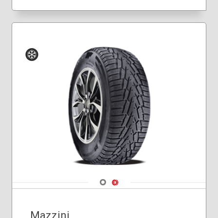
235/65R18
235/70R16
245/60R18
255/70R18
265/65R17
265/70R17
Hiver
Navigate 1
Navigate 2
Mazzini