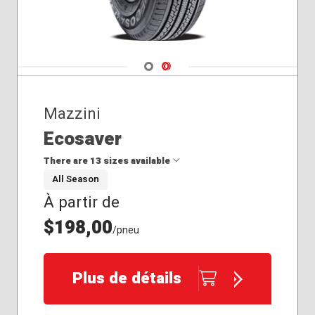
Navigate 1
Navigate 2
Mazzini
Ecosaver
There are 13 sizes available
All Season
À partir de
215/65R16
225/60R17
$198,00
/pneu
225/60R18
225/65R17
225/70R16
Plus de détails
235/55R18
235/60R17