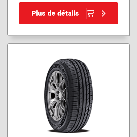
185/60R15
185/65R14
Plus de détails
185/65R15
195/60R15
195/65R15
205/55R16
205/65R16
225/60R16