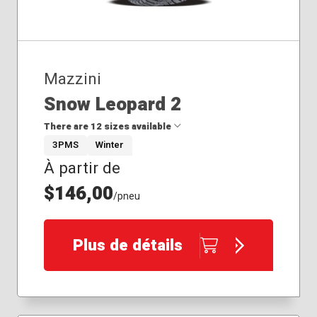
Mazzini
Snow Leopard 2
There are 12 sizes available
3PMS
Winter
À partir de
175/65R15
205/50R17
$146,00
/pneu
225/60R18
235/35R19
235/45R20
Plus de détails
235/50R18
235/65R18
245/45R18
245/65R17