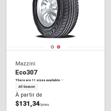
Navigate 1
Navigate 2
Mazzini
Eco307
There are 11 sizes available
All Season
À partir de
175/65R15
185/55R16
$131,34
/pneu
185/60R14