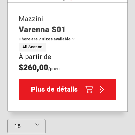
Mazzini
Varenna S01
There are 7 sizes available
All Season
À partir de
225/55R19
235/50R19
$260,00
/pneu
245/40R19
245/50R20
255/45R19
Plus de détails
255/55R19
275/40R19
Résultats affichés