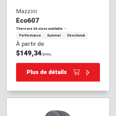
Mazzini
Eco607
There are 26 sizes available
Performance
Summer
Directional
À partir de
195/55R15
205/40R17
$149,34
/pneu
205/45R17
205/50R17
215/35R18
Plus de détails
215/45R17
215/55R16
225/35R20
225/45R17
225/45R18
225/50R17
225/55R17