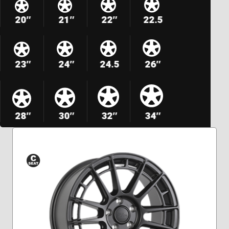
20″
21″
22″
22.5
23″
24″
24.5
26″
28″
30″
32″
34″
Siège
conique