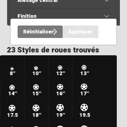
Alésage central
Finition
Réinitialiser
Appliquer
23 Styles de roues trouvés
8″
10″
12″
13″
14″
15″
16″
17″
17.5
18″
19″
19.5