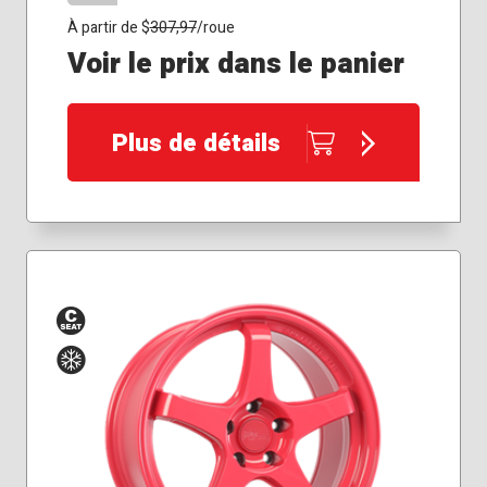
À partir de $
307,97
/roue
Voir le prix dans le panier
Plus de détails
Siège
Hiver
conique