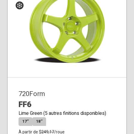
Siège
Hiver
conique
720Form
FF6
Lime Green (5 autres finitions disponibles)
17″
18″
À partir de $
249,17
/roue