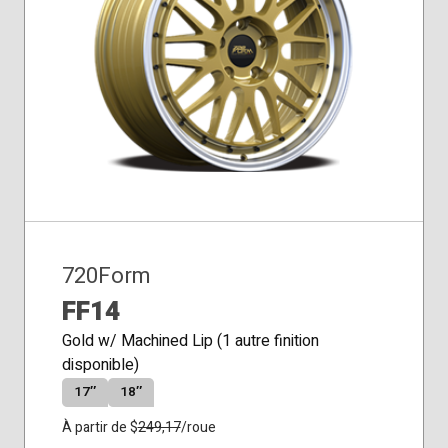
Siège
conique
720Form
FF14
Gold w/ Machined Lip (1 autre finition
disponible)
17″
18″
À partir de $
249,17
/roue