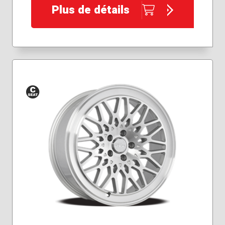
Plus de détails
Siège
conique