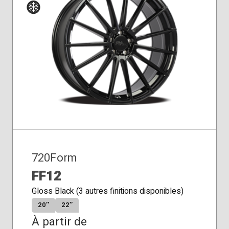
Siège
Hiver
conique
720Form
FF12
Gloss Black (3 autres finitions disponibles)
20″
22″
À partir de