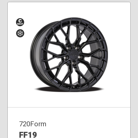
Siège
Hiver
conique
720Form
FF19