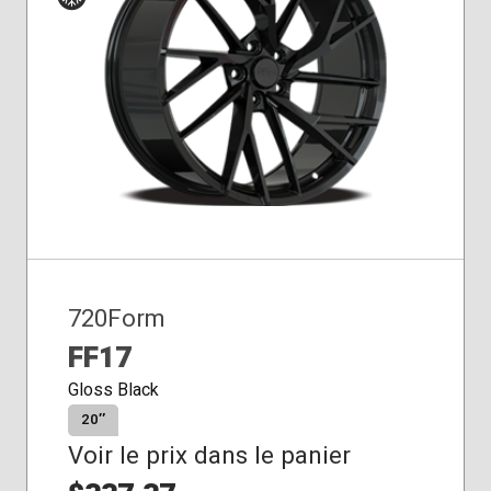
Siège
Hiver
conique
720Form
FF17
Gloss Black
20″
Voir le prix dans le panier