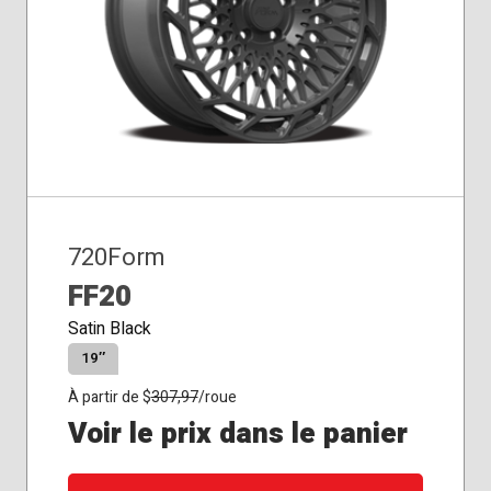
Siège
Hiver
conique
720Form
FF20
Satin Black
19″
À partir de $
307,97
/roue
Voir le prix dans le panier