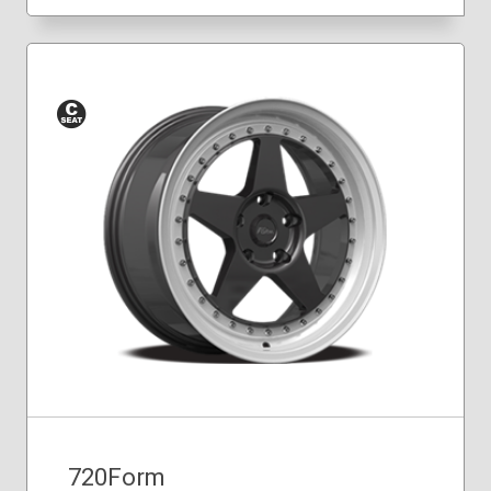
Siège
conique
720Form