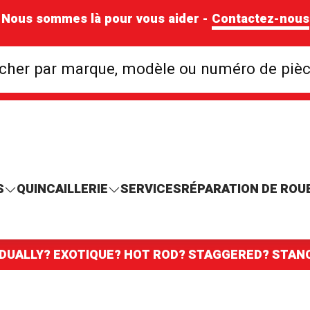
Nous sommes là pour vous aider -
Contactez-nous
Rechercher par mar
cher par marque, modèle ou numéro de piè
S
QUINCAILLERIE
SERVICES
RÉPARATION DE ROU
 DUALLY? EXOTIQUE? HOT ROD? STAGGERED? STA