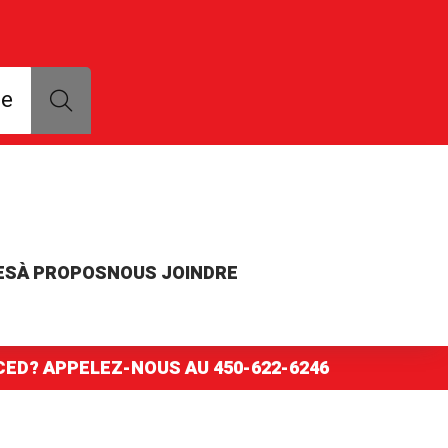
que, modèle ou numéro de pièce
ce
ES
À PROPOS
NOUS JOINDRE
NCED? APPELEZ-NOUS AU
450-622-6246