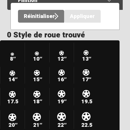
Finition
Réinitialiser
Appliquer
0 Style de roue trouvé
8″
10″
12″
13″
14″
15″
16″
17″
17.5
18″
19″
19.5
20″
21″
22″
22.5