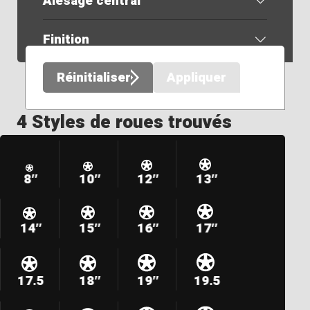
Alésage central
Finition
Réinitialiser
Appliquer
4 Styles de roues trouvés
8″
10″
12″
13″
14″
15″
16″
17″
17.5
18″
19″
19.5