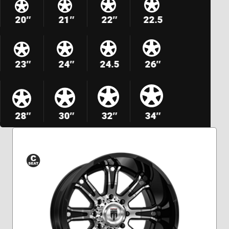
20″
21″
22″
22.5
23″
24″
24.5
26″
28″
30″
32″
34″
Siège
conique