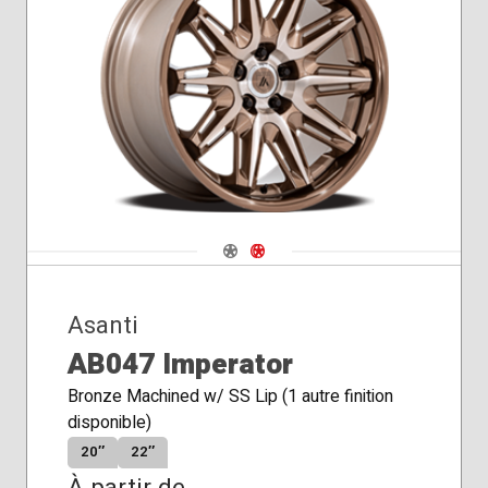
Navigate 1
Navigate 2
Asanti
AB047 Imperator
Bronze Machined w/ SS Lip (1 autre finition
disponible)
20″
22″
À partir de