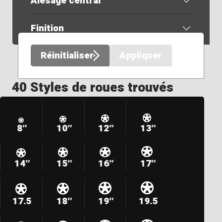
Alésage central
Finition
Réinitialiser
Appliquer
40 Styles de roues trouvés
8″
10″
12″
13″
14″
15″
16″
17″
17.5
18″
19″
19.5