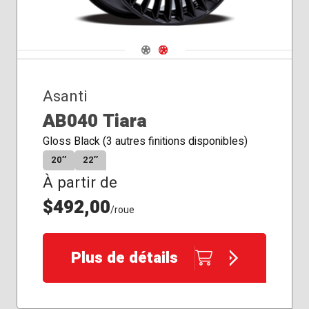
Navigate 1
Navigate 2
Asanti
AB040 Tiara
Gloss Black (3 autres finitions disponibles)
20″
22″
À partir de
$492,00
/roue
Plus de détails