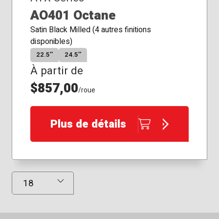
AO401 Octane
Satin Black Milled (4 autres finitions
disponibles)
22.5″
24.5″
À partir de
$857,00
/roue
Plus de détails
Résultats affichés