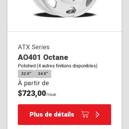
ATX Series
AO401 Octane
Polished (4 autres finitions disponibles)
22.5″
24.5″
À partir de
$723,00
/roue
Plus de détails