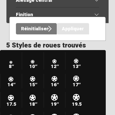
Alésage central
Finition
Réinitialiser
Appliquer
5 Styles de roues trouvés
8″
10″
12″
13″
14″
15″
16″
17″
17.5
18″
19″
19.5