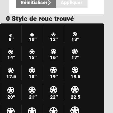
Réinitialiser
Appliquer
0 Style de roue trouvé
8″
10″
12″
13″
14″
15″
16″
17″
17.5
18″
19″
19.5
20″
21″
22″
22.5