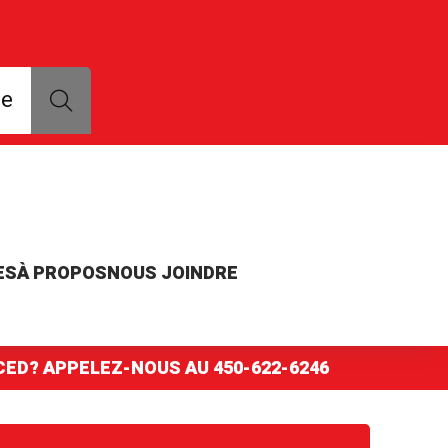
que, modèle ou numéro de pièce
ce
ES
À PROPOS
NOUS JOINDRE
NCED? APPELEZ-NOUS AU
450-622-6246