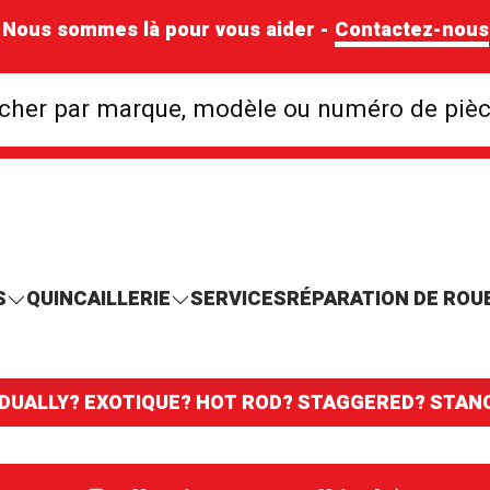
Nous sommes là pour vous aider -
Contactez-nous
Rechercher par mar
cher par marque, modèle ou numéro de piè
S
QUINCAILLERIE
SERVICES
RÉPARATION DE ROU
 DUALLY? EXOTIQUE? HOT ROD? STAGGERED? STA