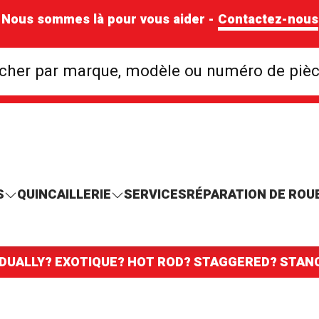
Nous sommes là pour vous aider -
Contactez-nous
Rechercher par mar
cher par marque, modèle ou numéro de piè
S
QUINCAILLERIE
SERVICES
RÉPARATION DE ROU
 DUALLY? EXOTIQUE? HOT ROD? STAGGERED? STA