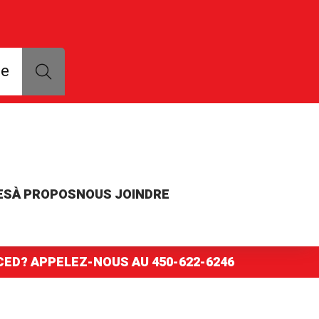
que, modèle ou numéro de pièce
ce
ES
À PROPOS
NOUS JOINDRE
NCED? APPELEZ-NOUS AU
450-622-6246