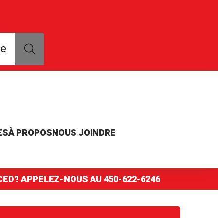
que, modèle ou numéro de pièce
ce
ES
À PROPOS
NOUS JOINDRE
NCED? APPELEZ-NOUS AU
450-622-6246