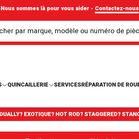
Nous sommes là pour vous aider -
Contactez-nous
Rechercher par mar
cher par marque, modèle ou numéro de piè
S
QUINCAILLERIE
SERVICES
RÉPARATION DE ROU
 DUALLY? EXOTIQUE? HOT ROD? STAGGERED? STA