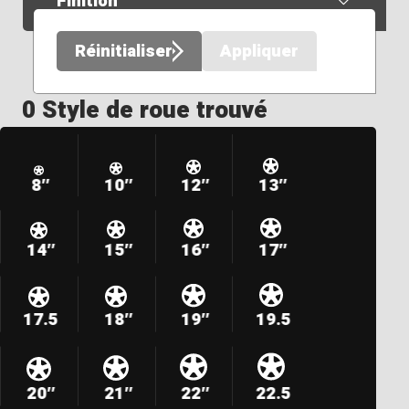
Finition
Réinitialiser
Appliquer
0 Style de roue trouvé
8″
10″
12″
13″
14″
15″
16″
17″
17.5
18″
19″
19.5
20″
21″
22″
22.5