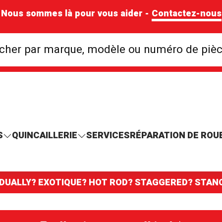
Nous sommes là pour vous aider -
Contactez-nous
Rechercher par mar
cher par marque, modèle ou numéro de piè
S
QUINCAILLERIE
SERVICES
RÉPARATION DE ROU
 DUALLY? EXOTIQUE? HOT ROD? STAGGERED? STA