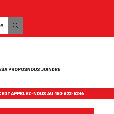
que, modèle ou numéro de pièce
ce
ES
À PROPOS
NOUS JOINDRE
NCED? APPELEZ-NOUS AU
450-622-6246