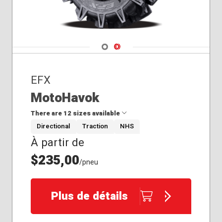
Navigate 1
Navigate 2
EFX
MotoHavok
There are 12 sizes available
Directional
Traction
NHS
À partir de
28x8.50R14
30x8.50R16
$235,00
/pneu
31x8.50R14
32x8.50R18
33x8.50R20
Plus de détails
34x8.50R18
35x8.50R20