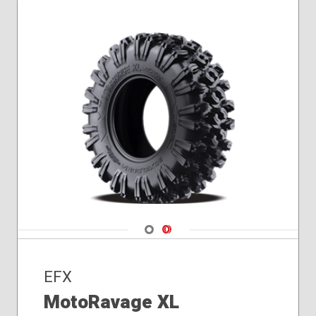
35x10.00R18
37x10.00R15
Navigate 1
Navigate 2
EFX
MotoRavage XL