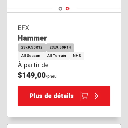
Navigate 1
Navigate 2
EFX
Hammer
23x9.50R12
23x9.50R14
All Season
All Terrain
NHS
À partir de
$149,00
/pneu
Plus de détails