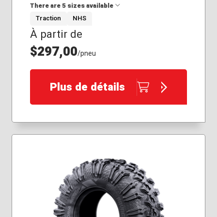
There are 5 sizes available
Traction
NHS
À partir de
28x10.00R14
30x10.00R14
$297,00
/pneu
30x10.00R16
32x10.00R15
35x10.00R15
Plus de détails