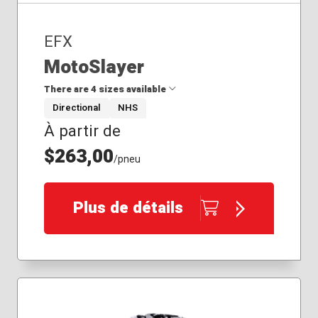
EFX
MotoSlayer
There are 4 sizes available
Directional
NHS
À partir de
28x9.50R14
30x9.50R16
$263,00
/pneu
33x9.50R20
35x9.50R20
Plus de détails