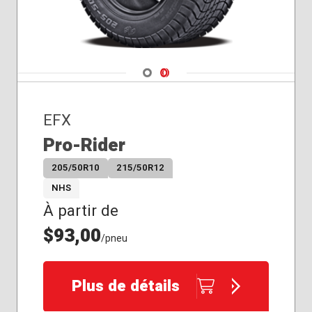
Navigate 1
Navigate 2
EFX
Pro-Rider
205/50R10
215/50R12
NHS
À partir de
$93,00
/pneu
Plus de détails