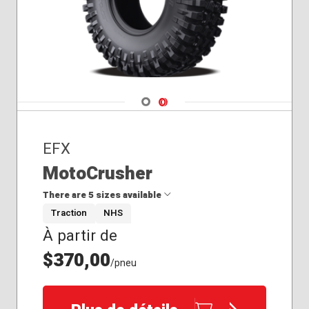
Navigate 1
Navigate 2
EFX
MotoCrusher
There are 5 sizes available
Traction
NHS
À partir de
32x10.00R14
32x10.00R15
$370,00
/pneu
33x10.00R15
35x10.00R15
37x10.00R15