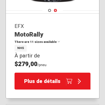
Navigate 1
Navigate 2
EFX
MotoRally
There are 11 sizes available
NHS
À partir de
28x10.00R14
28x10.00R15
$279,00
/pneu
30x10.00R14
30x10.00R15
30x10.00R16
Plus de détails
32x10.00R14
32x10.00R15
33x10.00R15
35x10.00R15