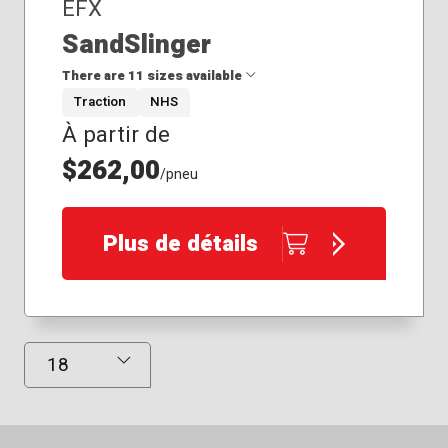
EFX
SandSlinger
There are 11 sizes available
Traction
NHS
À partir de
28x11.00R14
28x14.00R14
$262,00
/pneu
29x11.00R14
29x14.00R14
30x11.00R14
Plus de détails
30x14.00R14
31x11.00R15
31x14.00R15
32x11.00R15
32x14.00R15
Résultats affichés
33x13.00R15