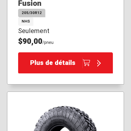
Fusion
205/30R12
NHS
Seulement
$90,00
/pneu
Plus de détails