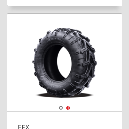
37x8.50R24
37x9.50R22
40x9.50R24
42x8.50R24
45x10.00R24
Navigate 1
Navigate 2
EFX