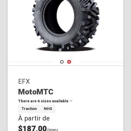
Navigate 1
Navigate 2
EFX
MotoMTC
There are 6 sizes available
Traction
NHS
À partir de
26x11.00R14
26x9.00R14
$187,00
/pneu