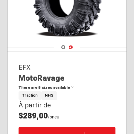
Navigate 1
Navigate 2
EFX
MotoRavage
There are 5 sizes available
Traction
NHS
À partir de
27x10.00R14
30x10.00R14
$289,00
/pneu
30x10.00R16
32x10.00R14