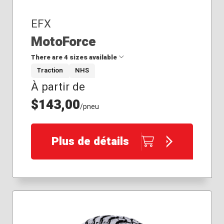
EFX
MotoForce
There are 4 sizes available
Traction
NHS
À partir de
24x8.00R12
25x10.00R12
$143,00
/pneu
25x8.00R12
26x10.00R14
Plus de détails