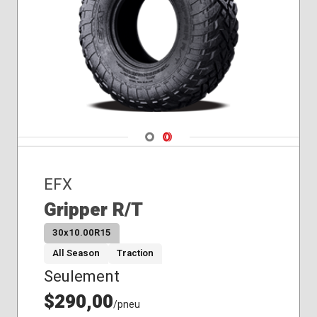
Navigate 1
Navigate 2
EFX
Gripper R/T
30x10.00R15
All Season
Traction
Seulement
$290,00
/pneu