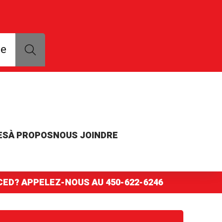
que, modèle ou numéro de pièce
ce
ES
À PROPOS
NOUS JOINDRE
NCED? APPELEZ-NOUS AU
450-622-6246