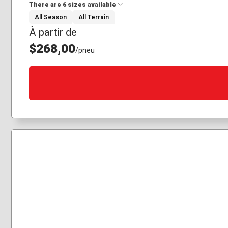
There are 6 sizes available
All Season
All Terrain
À partir de
33x12.50R18
33x12.50R20
$268,00
/pneu
37x12.50R20
265/70R17
285/70R17
275/65R18