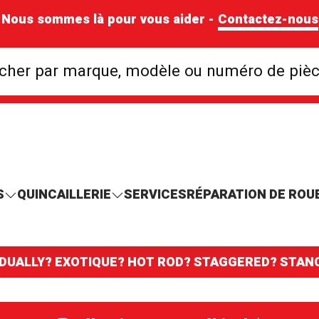
Nous sommes là pour vous aider -
Contactez-nous
Rechercher par mar
cher par marque, modèle ou numéro de piè
S
QUINCAILLERIE
SERVICES
RÉPARATION DE ROU
 DUALLY? EXOTIQUE? HOT ROD? STAGGERED? STA