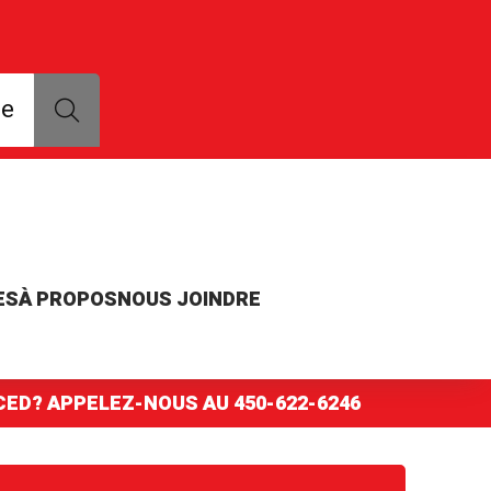
que, modèle ou numéro de pièce
ce
ES
À PROPOS
NOUS JOINDRE
NCED? APPELEZ-NOUS AU
450-622-6246