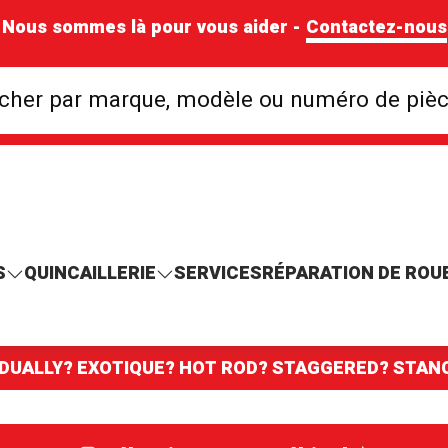
Nous sommes là pour vous aider -
Contactez-nous
Rechercher par mar
cher par marque, modèle ou numéro de piè
S
QUINCAILLERIE
SERVICES
RÉPARATION DE ROU
 DUALLY? EXOTIQUE? HOT ROD? STAGGERED? STA