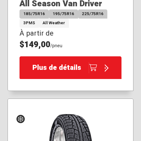
All Season Van Driver
185/75R16
195/75R16
225/75R16
3PMS
All Weather
À partir de
$149,00
/pneu
Plus de détails
Hiver