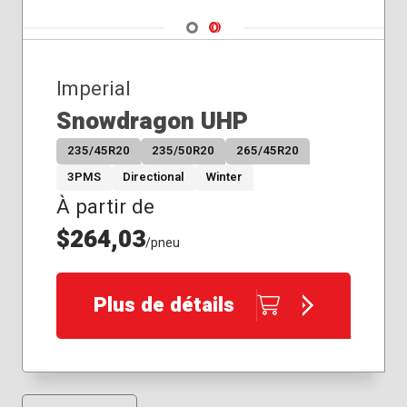
Navigate 1
Navigate 2
Imperial
Snowdragon UHP
235/45R20
235/50R20
265/45R20
3PMS
Directional
Winter
À partir de
$264,03
/pneu
Plus de détails
Résultats affichés