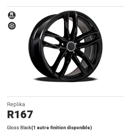
Siège
Hiver
de
rayon
Replika
R167
Gloss Black
(1 autre finition disponible)