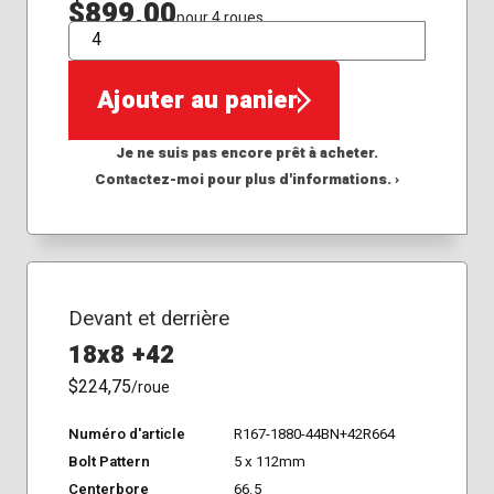
$899,00
pour 4 roues
QTÉ
Ajouter au panier
Je ne suis pas encore prêt à acheter.
Contactez-moi pour plus d'informations. ›
Devant et derrière
18x8 +42
$224,75
/roue
Numéro d'article
R167-1880-44BN+42R664
Bolt Pattern
5 x 112mm
Centerbore
66.5