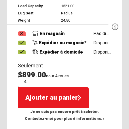
Load Capacity
1521.00
Lug Seat
Radius
Weight
24.80
En magasin
Pas disponible
Expédier au magasin*
Disponible
Expédier à domicile
Disponible
Seulement
$899,00
pour 4 roues
QTÉ
Ajouter au panier
Je ne suis pas encore prêt à acheter.
Contactez-moi pour plus d'informations. ›