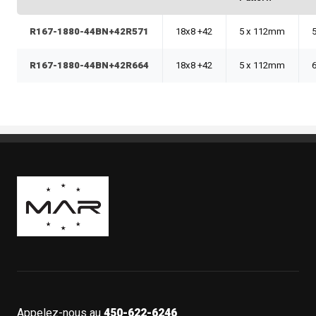
R167-1880-44BN+42R571
18x8 +42
5 x 112mm
R167-1880-44BN+42R664
18x8 +42
5 x 112mm
Boutique Mags à Rabais
Appelez-nous au
450-622-6246