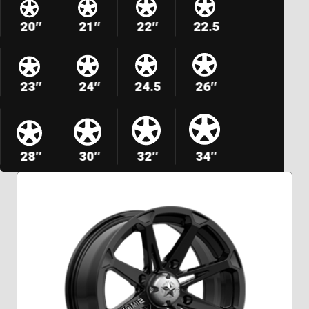
20″
21″
22″
22.5
23″
24″
24.5
26″
28″
30″
32″
34″