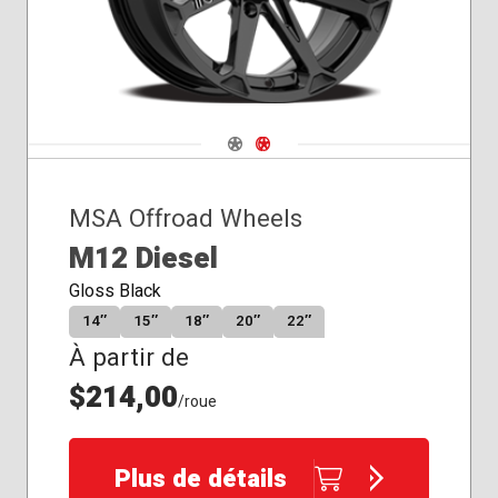
Navigate 1
Navigate 2
MSA Offroad Wheels
M12 Diesel
Gloss Black
14″
15″
18″
20″
22″
À partir de
$214,00
/roue
Plus de détails