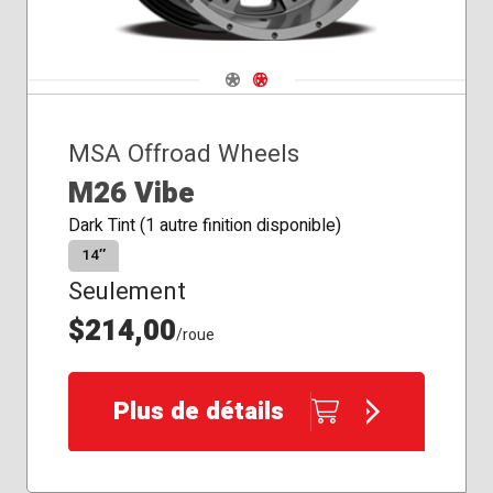
Navigate 1
Navigate 2
MSA Offroad Wheels
M26 Vibe
Dark Tint (1 autre finition disponible)
14″
Seulement
$214,00
/roue
Plus de détails