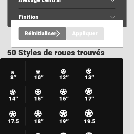
Alésage central
Finition
Réinitialiser
Appliquer
50 Styles de roues trouvés
8″
10″
12″
13″
14″
15″
16″
17″
17.5
18″
19″
19.5