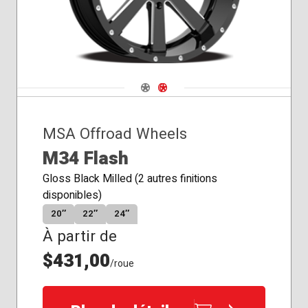
Navigate 1
Navigate 2
MSA Offroad Wheels
M34 Flash
Gloss Black Milled (2 autres finitions
disponibles)
20″
22″
24″
À partir de
$431,00
/roue