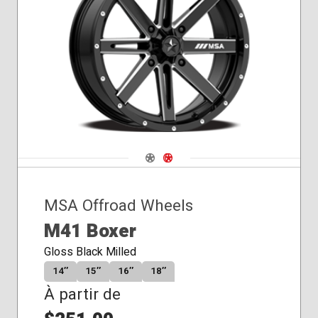
Navigate 1
Navigate 2
MSA Offroad Wheels
M41 Boxer
Gloss Black Milled
14″
15″
16″
18″
À partir de