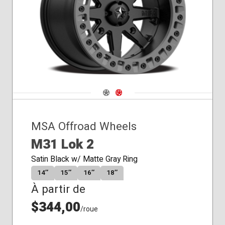
Navigate 1
Navigate 2
MSA Offroad Wheels
M31 Lok 2
Satin Black w/ Matte Gray Ring
14″
15″
16″
18″
À partir de
$344,00
/roue