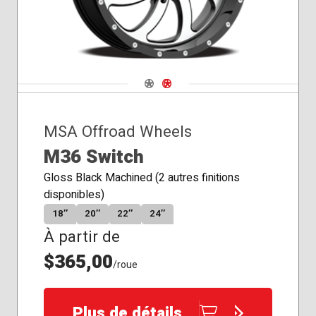
Navigate 1
Navigate 2
MSA Offroad Wheels
M36 Switch
Gloss Black Machined (2 autres finitions
disponibles)
18″
20″
22″
24″
À partir de
$365,00
/roue
Plus de détails