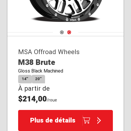
Navigate 1
Navigate 2
MSA Offroad Wheels
M38 Brute
Gloss Black Machined
14″
20″
À partir de
$214,00
/roue
Plus de détails