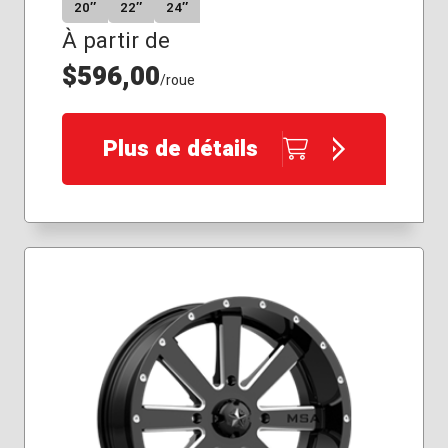
20″
22″
24″
À partir de
$596,00
/roue
Plus de détails