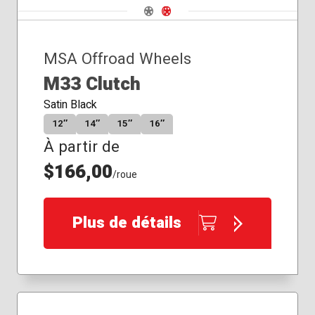
Navigate 1
Navigate 2
MSA Offroad Wheels
M33 Clutch
Satin Black
12″
14″
15″
16″
À partir de
$166,00
/roue
Plus de détails