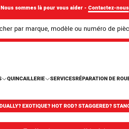
Nous sommes là pour vous aider -
Contactez-nous
Rechercher par mar
cher par marque, modèle ou numéro de piè
S
QUINCAILLERIE
SERVICES
RÉPARATION DE ROU
 DUALLY? EXOTIQUE? HOT ROD? STAGGERED? STA