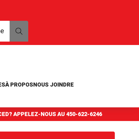
que, modèle ou numéro de pièce
ce
ES
À PROPOS
NOUS JOINDRE
NCED? APPELEZ-NOUS AU
450-622-6246