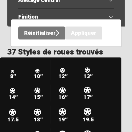
Alésage central
Finition
Réinitialiser
Appliquer
37 Styles de roues trouvés
8″
10″
12″
13″
14″
15″
16″
17″
17.5
18″
19″
19.5