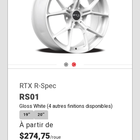
Siège
conique
Navigate 1
Navigate 2
RTX R-Spec
RS01
Gloss White (4 autres finitions disponibles)
19″
20″
À partir de
$274,75
/roue