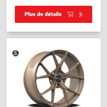
Plus de détails
Siège
conique