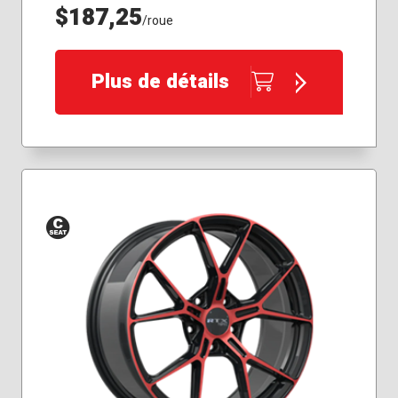
$187,25
/roue
Plus de détails
Siège
conique