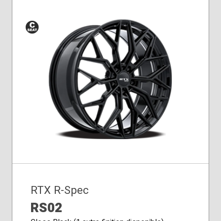
Siège
conique
RTX R-Spec
RS02