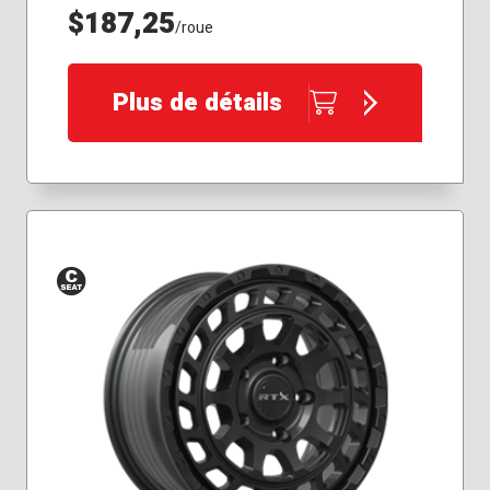
$187,25
/roue
Plus de détails
Siège
conique