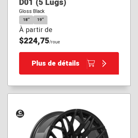
D01 (5 Lugs)
Gloss Black
18″
19″
À partir de
$224,75
/roue
Plus de détails
Siège