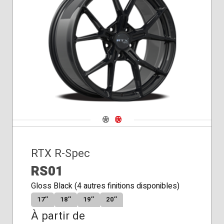
Siège
conique
Navigate 1
Navigate 2
RTX R-Spec
RS01
Gloss Black (4 autres finitions disponibles)
17″
18″
19″
20″
À partir de