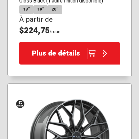
Gloss Black (1 autre finition disponible)
18″
19″
20″
À partir de
$224,75
/roue
Plus de détails
Siège
conique