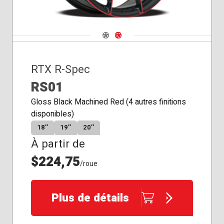
Navigate 1
Navigate 2
RTX R-Spec
RS01
Gloss Black Machined Red (4 autres finitions
disponibles)
18″
19″
20″
À partir de
$224,75
/roue
Plus de détails