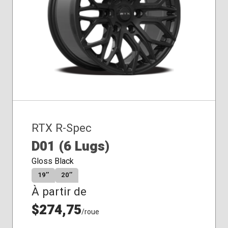
conique
RTX R-Spec
D01 (6 Lugs)
Gloss Black
19″
20″
À partir de
$274,75
/roue