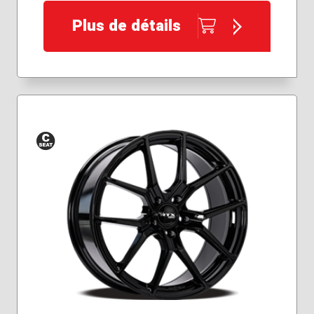
Plus de détails
Siège
conique