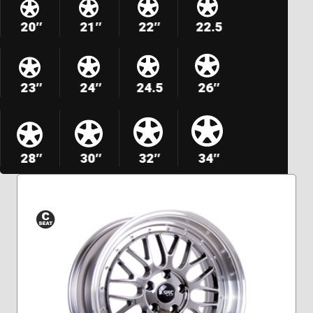
20″
21″
22″
22.5
23″
24″
24.5
26″
28″
30″
32″
34″
Siège
conique