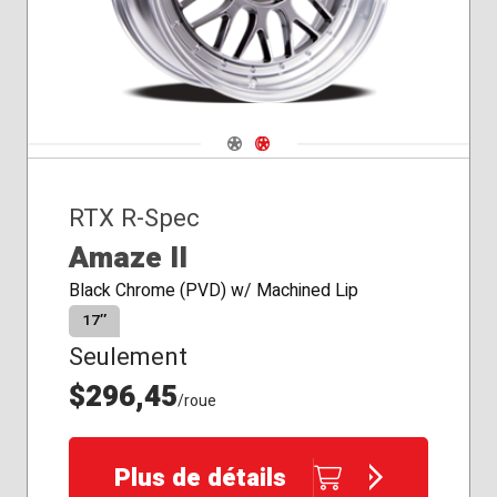
Navigate 1
Navigate 2
RTX R-Spec
Amaze II
Black Chrome (PVD) w/ Machined Lip
17″
Seulement
$296,45
/roue
Plus de détails