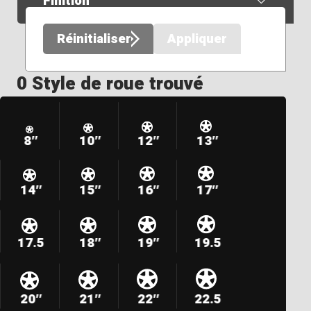
Finition
Réinitialiser
Appliquer
0 Style de roue trouvé
8″
10″
12″
13″
14″
15″
16″
17″
17.5
18″
19″
19.5
20″
21″
22″
22.5