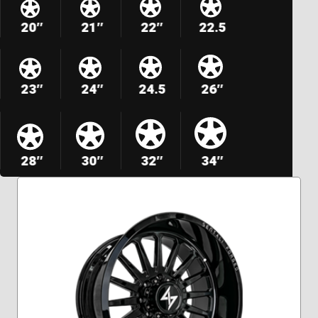
20″
21″
22″
22.5
23″
24″
24.5
26″
28″
30″
32″
34″