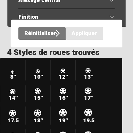
Alésage central
Finition
Réinitialiser
Appliquer
4 Styles de roues trouvés
8″
10″
12″
13″
14″
15″
16″
17″
17.5
18″
19″
19.5