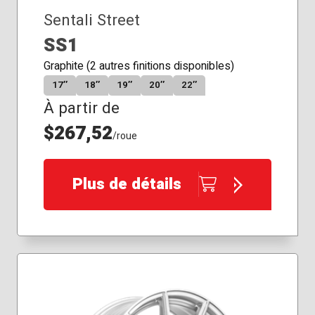
Sentali Street
SS1
Graphite (2 autres finitions disponibles)
17″
18″
19″
20″
22″
À partir de
$267,52
/roue
Plus de détails