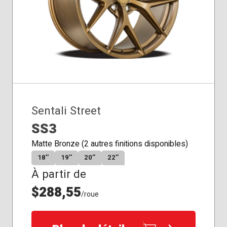
Sentali Street
SS3
Matte Bronze (2 autres finitions disponibles)
18″
19″
20″
22″
À partir de
$288,55
/roue