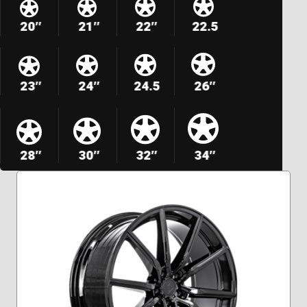
20″
21″
22″
22.5
23″
24″
24.5
26″
28″
30″
32″
34″