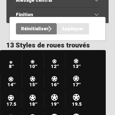
Alésage central
Finition
Réinitialiser
Appliquer
13 Styles de roues trouvés
8″
10″
12″
13″
14″
15″
16″
17″
17.5
18″
19″
19.5