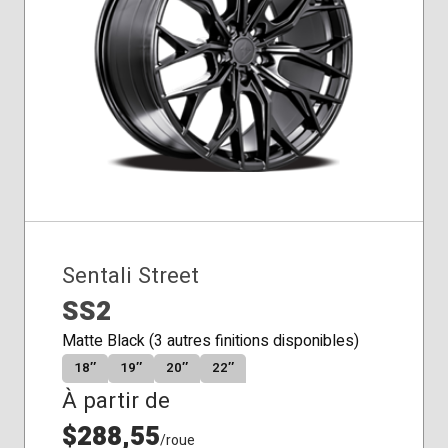
Sentali Street
SS2
Matte Black (3 autres finitions disponibles)
18″
19″
20″
22″
À partir de
$288,55
/roue