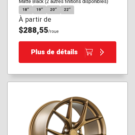
Matte Black (2 autres finitions disponibles)
18″
19″
20″
22″
À partir de
$288,55
/roue
Plus de détails