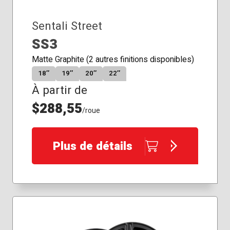
Sentali Street
SS3
Matte Graphite (2 autres finitions disponibles)
18″
19″
20″
22″
À partir de
$288,55
/roue
Plus de détails