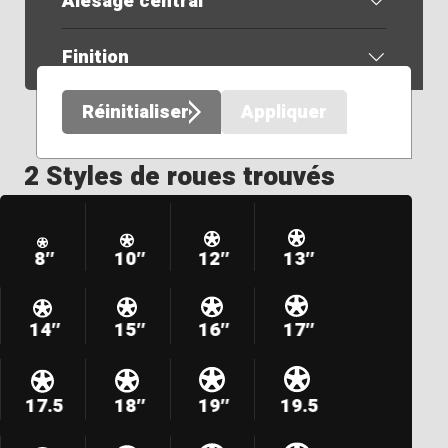
Alésage central
Finition
Réinitialiser
Appliquer
2 Styles de roues trouvés
8″
10″
12″
13″
14″
15″
16″
17″
17.5
18″
19″
19.5