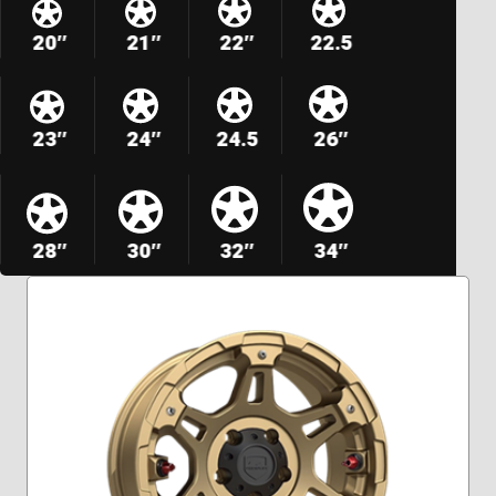
20″
21″
22″
22.5
23″
24″
24.5
26″
28″
30″
32″
34″