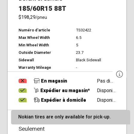
185/60R15 88T
$198,29
/pneu
Numéro d'article
TS32422
Max Wheel Width
6.5
Min Wheel Width
5
Outside Diameter
23.7
Sidewall
Black Sidewall
Warranty Mileage
-
En magasin
Pas disponible
Expédier au magasin*
Disponible
Expédier à domicile
Disponible
Nokian tires are only available for pick-up.
Seulement