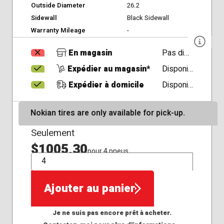
Outside Diameter
26.2
Sidewall
Black Sidewall
Warranty Mileage
-
En magasin
Pas disponible
Expédier au magasin*
Disponible
Expédier à domicile
Disponible
Nokian tires are only available for pick-up.
Seulement
$1005,30
pour 4 pneus
QTÉ
Ajouter au panier
Je ne suis pas encore prêt à acheter.