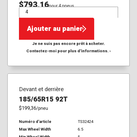
$793,16
pour 4 pneus
QTÉ
Ajouter au panier
Je ne suis pas encore prêt à acheter.
Contactez-moi pour plus d'informations. ›
Devant et derrière
185/65R15 92T
$199,36
/pneu
Numéro d'article
TS32424
Max Wheel Width
6.5
Min Wheel Width
5