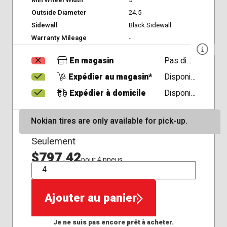
Outside Diameter
24.5
Sidewall
Black Sidewall
Warranty Mileage
-
En magasin
Pas disponible
Expédier au magasin*
Disponible
Expédier à domicile
Disponible
Nokian tires are only available for pick-up.
Seulement
$797,42
pour 4 pneus
QTÉ
Ajouter au panier
Je ne suis pas encore prêt à acheter.