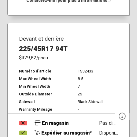
Contactez-moi pour plus d'informations. ›
Devant et derrière
225/45R17 94T
$329,82
/pneu
Numéro d'article
TS32433
Max Wheel Width
8.5
Min Wheel Width
7
Outside Diameter
25
Sidewall
Black Sidewall
Warranty Mileage
-
En magasin
Pas disponible
Expédier au magasin*
Disponible