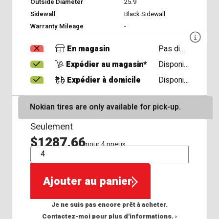
Outside Diameter
25.9
Sidewall
Black Sidewall
Warranty Mileage
-
En magasin
Pas disponible
Expédier au magasin*
Disponible
Expédier à domicile
Disponible
Nokian tires are only available for pick-up.
Seulement
$1287,66
pour 4 pneus
QTÉ
Ajouter au panier
Je ne suis pas encore prêt à acheter.
Contactez-moi pour plus d'informations. ›