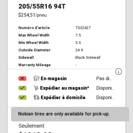
205/55R16 94T
$254,51
/pneu
Numéro d'article
TS32427
Max Wheel Width
7.5
Min Wheel Width
5.5
Outside Diameter
24.9
Sidewall
Black Sidewall
Warranty Mileage
-
En magasin
Pas disponible
Expédier au magasin*
Disponible
Expédier à domicile
Disponible
Nokian tires are only available for pick-up.
Seulement