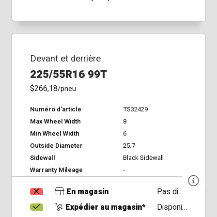
Devant et derrière
225/55R16 99T
$266,18
/pneu
Numéro d'article
TS32429
Max Wheel Width
8
Min Wheel Width
6
Outside Diameter
25.7
Sidewall
Black Sidewall
Warranty Mileage
-
En magasin
Pas disponible
Expédier au magasin*
Disponible