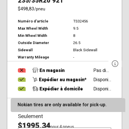
235/35R20 92T
$498,83
/pneu
Numéro d'article
TS32456
Max Wheel Width
9.5
Min Wheel Width
8
Outside Diameter
26.5
Sidewall
Black Sidewall
Warranty Mileage
-
En magasin
Pas disponible
Expédier au magasin*
Disponible
Expédier à domicile
Disponible
Nokian tires are only available for pick-up.
Seulement
$1995,34
pour 4 pneus