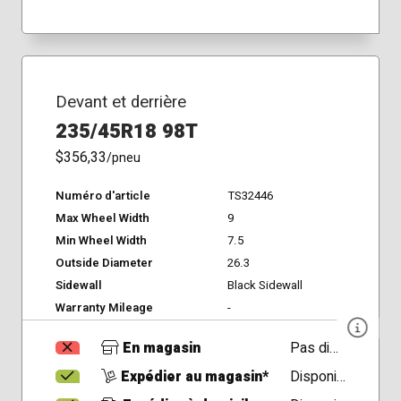
Devant et derrière
235/45R18 98T
$356,33
/pneu
Numéro d'article
TS32446
Max Wheel Width
9
Min Wheel Width
7.5
Outside Diameter
26.3
Sidewall
Black Sidewall
Warranty Mileage
-
En magasin
Pas disponible
Expédier au magasin*
Disponible