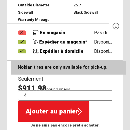
Outside Diameter
25.7
Sidewall
Black Sidewall
Warranty Mileage
-
En magasin
Pas disponible
Expédier au magasin*
Disponible
Expédier à domicile
Disponible
Nokian tires are only available for pick-up.
Seulement
$911,98
pour 4 pneus
QTÉ
Ajouter au panier
Je ne suis pas encore prêt à acheter.