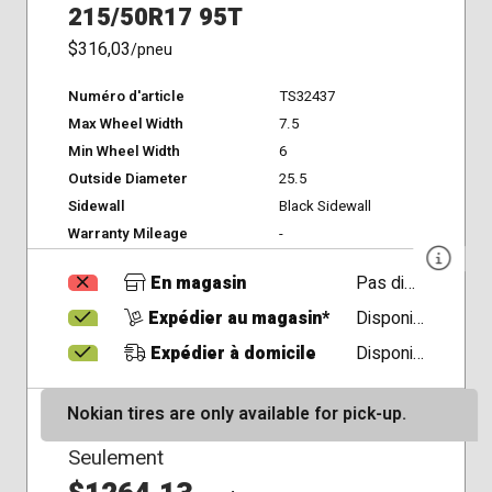
215/50R17 95T
$316,03
/pneu
Numéro d'article
TS32437
Max Wheel Width
7.5
Min Wheel Width
6
Outside Diameter
25.5
Sidewall
Black Sidewall
Warranty Mileage
-
En magasin
Pas disponible
Expédier au magasin*
Disponible
Expédier à domicile
Disponible
Nokian tires are only available for pick-up.
Seulement