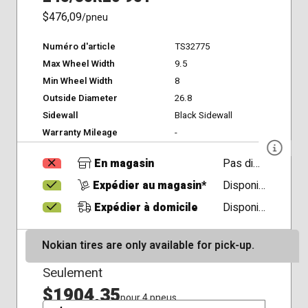
$476,09
/pneu
Numéro d'article
TS32775
Max Wheel Width
9.5
Min Wheel Width
8
Outside Diameter
26.8
Sidewall
Black Sidewall
Warranty Mileage
-
En magasin
Pas disponible
Expédier au magasin*
Disponible
Expédier à domicile
Disponible
Nokian tires are only available for pick-up.
Seulement
$1904,35
pour 4 pneus