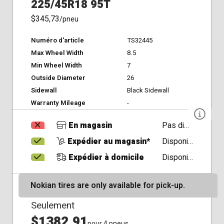
225/45R18 95T
$345,73
/pneu
Numéro d'article
TS32445
Max Wheel Width
8.5
Min Wheel Width
7
Outside Diameter
26
Sidewall
Black Sidewall
Warranty Mileage
-
En magasin
Pas disponible
Expédier au magasin*
Disponible
Expédier à domicile
Disponible
Nokian tires are only available for pick-up.
Seulement
$1382,91
pour 4 pneus