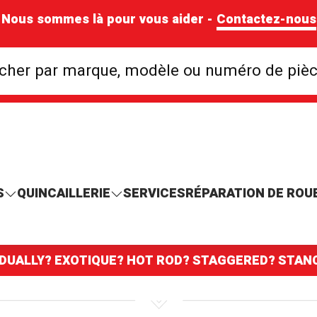
Nous sommes là pour vous aider -
Contactez-nous
Rechercher par mar
cher par marque, modèle ou numéro de piè
S
QUINCAILLERIE
SERVICES
RÉPARATION DE ROU
 DUALLY? EXOTIQUE? HOT ROD? STAGGERED? STA