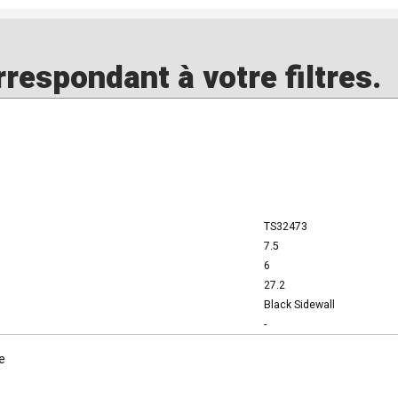
espondant à votre filtres.
TS32473
7.5
6
27.2
Black Sidewall
-
e