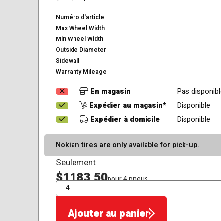
Numéro d'article
Max Wheel Width
Min Wheel Width
Outside Diameter
Sidewall
Warranty Mileage
En magasin
Pas disponibl
Expédier au magasin*
Disponible
Expédier à domicile
Disponible
Nokian tires are only available for pick-up.
Seulement
$1183,50
pour 4 pneus
QTÉ
Ajouter au panier