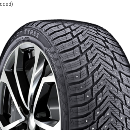
udded)