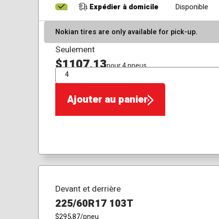
Expédier à domicile
Disponible
Nokian tires are only available for pick-up.
Seulement
$1107,13
pour 4 pneus
QTÉ
Ajouter au panier
Devant et derrière
225/60R17 103T
$295,87
/pneu