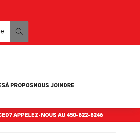
que, modèle ou numéro de pièce
ce
ES
À PROPOS
NOUS JOINDRE
NCED? APPELEZ-NOUS AU
450-622-6246