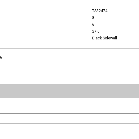
TS32474
8
6
27.6
Black Sidewall
-
e