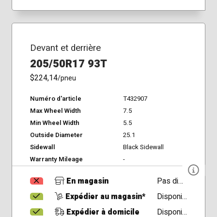
Devant et derrière
205/50R17 93T
$224,14
/pneu
Numéro d'article
T432907
Max Wheel Width
7.5
Min Wheel Width
5.5
Outside Diameter
25.1
Sidewall
Black Sidewall
Warranty Mileage
-
En magasin
Pas disponible
Expédier au magasin*
Disponible
Expédier à domicile
Disponible