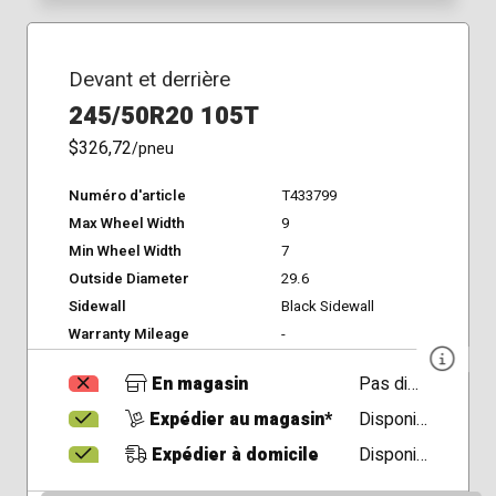
Devant et derrière
245/50R20 105T
$326,72
/pneu
Numéro d'article
T433799
Max Wheel Width
9
Min Wheel Width
7
Outside Diameter
29.6
Sidewall
Black Sidewall
Warranty Mileage
-
En magasin
Pas disponible
Expédier au magasin*
Disponible
Expédier à domicile
Disponible