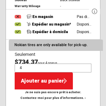
Sidewall
Black Sidewall
Warranty Mileage
-
En magasin
Pas disponible
Expédier au magasin*
Disponible
Expédier à domicile
Disponible
Nokian tires are only available for pick-up.
Seulement
$734,37
pour 4 pneus
QTÉ
Ajouter au panier
Je ne suis pas encore prêt à acheter.
Contactez-moi pour plus d'informations. ›