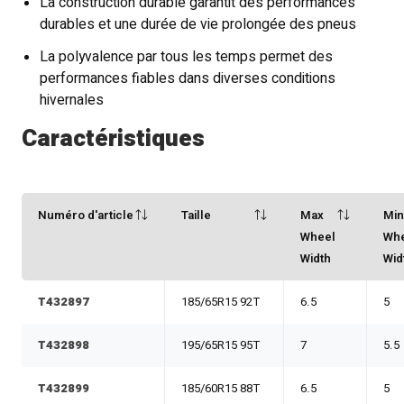
La construction durable garantit des performances
durables et une durée de vie prolongée des pneus
La polyvalence par tous les temps permet des
performances fiables dans diverses conditions
hivernales
Caractéristiques
Numéro d'article
Taille
Max
Mi
Wheel
Wh
Width
Wid
T432897
185/65R15 92T
6.5
5
T432898
195/65R15 95T
7
5.5
T432899
185/60R15 88T
6.5
5