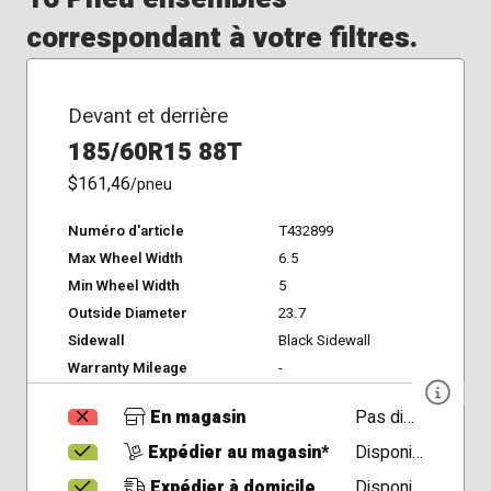
correspondant à votre filtres.
Devant et derrière
185/60R15 88T
$161,46
/pneu
Numéro d'article
T432899
Max Wheel Width
6.5
Min Wheel Width
5
Outside Diameter
23.7
Sidewall
Black Sidewall
Warranty Mileage
-
En magasin
Pas disponible
Expédier au magasin*
Disponible
Expédier à domicile
Disponible