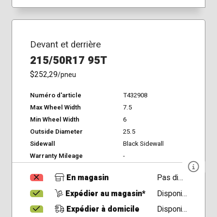
Devant et derrière
215/50R17 95T
$252,29
/pneu
Numéro d'article
T432908
Max Wheel Width
7.5
Min Wheel Width
6
Outside Diameter
25.5
Sidewall
Black Sidewall
Warranty Mileage
-
En magasin
Pas disponible
Expédier au magasin*
Disponible
Expédier à domicile
Disponible