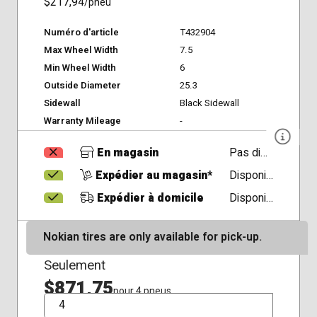
$217,94
/pneu
Numéro d'article
T432904
Max Wheel Width
7.5
Min Wheel Width
6
Outside Diameter
25.3
Sidewall
Black Sidewall
Warranty Mileage
-
En magasin
Pas disponible
Expédier au magasin*
Disponible
Expédier à domicile
Disponible
Nokian tires are only available for pick-up.
Seulement
$871,75
pour 4 pneus
QTÉ