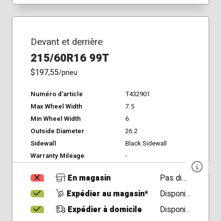
Devant et derrière
215/60R16 99T
$197,55
/pneu
Numéro d'article
T432901
Max Wheel Width
7.5
Min Wheel Width
6
Outside Diameter
26.2
Sidewall
Black Sidewall
Warranty Mileage
-
En magasin
Pas disponible
Expédier au magasin*
Disponible
Expédier à domicile
Disponible