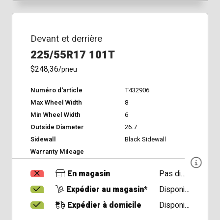
Devant et derrière
225/55R17 101T
$248,36
/pneu
Numéro d'article
T432906
Max Wheel Width
8
Min Wheel Width
6
Outside Diameter
26.7
Sidewall
Black Sidewall
Warranty Mileage
-
En magasin
Pas disponible
Expédier au magasin*
Disponible
Expédier à domicile
Disponible