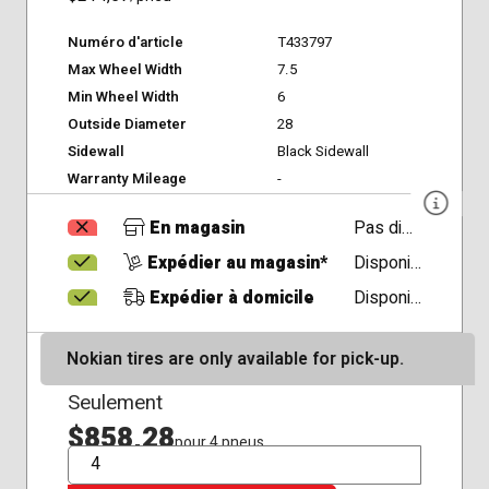
Numéro d'article
T433797
Max Wheel Width
7.5
Min Wheel Width
6
Outside Diameter
28
Sidewall
Black Sidewall
Warranty Mileage
-
En magasin
Pas disponible
Expédier au magasin*
Disponible
Expédier à domicile
Disponible
Nokian tires are only available for pick-up.
Seulement
$858,28
pour 4 pneus
QTÉ