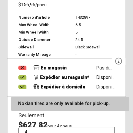
$156,96
/pneu
Numéro d'article
T432897
Max Wheel Width
6.5
Min Wheel Width
5
Outside Diameter
24.5
Sidewall
Black Sidewall
Warranty Mileage
-
En magasin
Pas disponible
Expédier au magasin*
Disponible
Expédier à domicile
Disponible
Nokian tires are only available for pick-up.
Seulement
$627,82
pour 4 pneus