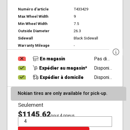
Numéro d'article
T433429
Max Wheel Width
9
Min Wheel Width
7.5
Outside Diameter
26.3
Sidewall
Black Sidewall
Warranty Mileage
-
En magasin
Pas disponible
Expédier au magasin*
Disponible
Expédier à domicile
Disponible
Nokian tires are only available for pick-up.
Seulement
$1145,62
pour 4 pneus
QTÉ