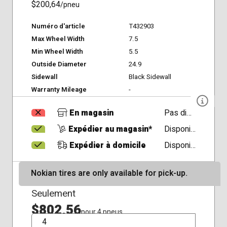
$200,64
/pneu
Numéro d'article
T432903
Max Wheel Width
7.5
Min Wheel Width
5.5
Outside Diameter
24.9
Sidewall
Black Sidewall
Warranty Mileage
-
En magasin
Pas disponible
Expédier au magasin*
Disponible
Expédier à domicile
Disponible
Nokian tires are only available for pick-up.
Seulement
$802,56
pour 4 pneus