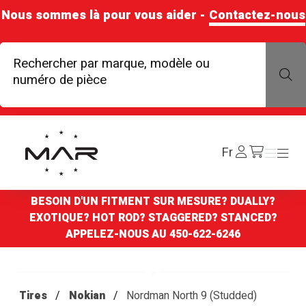
Nous sommes là pour vous aider -
Contactez-nous
Rechercher par marque, modèle ou
Rechercher par marque, modè
numéro de pièce
Boutique Mags à Rabais
Se
Fr
Menu
Menu
/cart
connecter
BESOIN D'UN FITMENT SUR MESURE? DUALLY?
EXOTIQUE? HOT ROD? STAGGERED? STANCED?
APPELEZ-NOUS AU
450-622-6246
Tires
Nokian
Nordman North 9 (Studded)