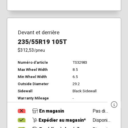
Devant et derrière
235/55R19 105T
$312,53
/pneu
Numéro d'article
TS32983
Max Wheel Width
8.5
Min Wheel Width
6.5
Outside Diameter
29.2
Sidewall
Black Sidewall
Warranty Mileage
-
En magasin
Pas disponible
Expédier au magasin*
Disponible