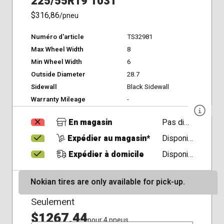
225/55R19 103T
$316,86
/pneu
Numéro d'article
TS32981
Max Wheel Width
8
Min Wheel Width
6
Outside Diameter
28.7
Sidewall
Black Sidewall
Warranty Mileage
-
En magasin
Pas disponible
Expédier au magasin*
Disponible
Expédier à domicile
Disponible
Nokian tires are only available for pick-up.
Seulement
$1267,44
pour 4 pneus