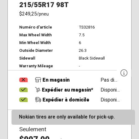
215/55R17 98T
$249,25
/pneu
Numéro d'article
TS32816
Max Wheel Width
7.5
Min Wheel Width
6
Outside Diameter
26.3
Sidewall
Black Sidewall
Warranty Mileage
-
En magasin
Pas disponible
Expédier au magasin*
Disponible
Expédier à domicile
Disponible
Nokian tires are only available for pick-up.
Seulement