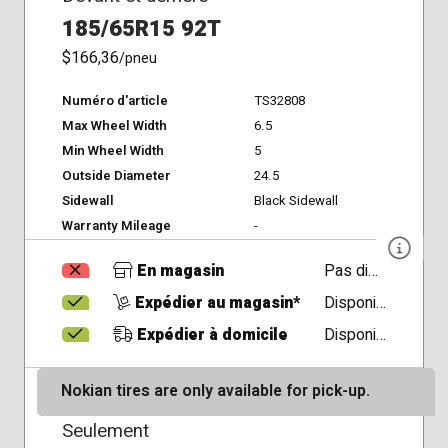
185/65R15 92T
$166,36
/pneu
Numéro d'article
TS32808
Max Wheel Width
6.5
Min Wheel Width
5
Outside Diameter
24.5
Sidewall
Black Sidewall
Warranty Mileage
-
En magasin
Pas disponible
Expédier au magasin*
Disponible
Expédier à domicile
Disponible
Nokian tires are only available for pick-up.
Seulement