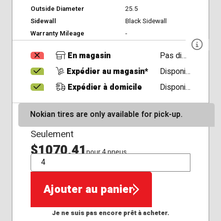
Outside Diameter
25.5
Sidewall
Black Sidewall
Warranty Mileage
-
En magasin
Pas disponible
Expédier au magasin*
Disponible
Expédier à domicile
Disponible
Nokian tires are only available for pick-up.
Seulement
$1070,41
pour 4 pneus
QTÉ
Ajouter au panier
Je ne suis pas encore prêt à acheter.