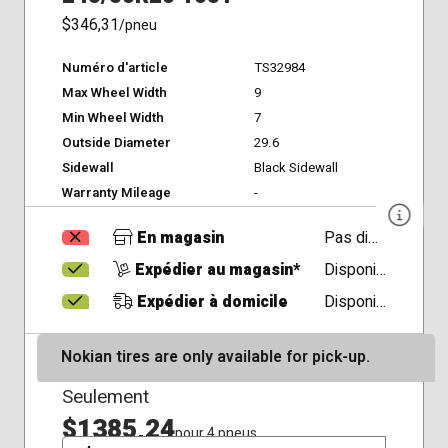
$346,31
/pneu
Numéro d'article
TS32984
Max Wheel Width
9
Min Wheel Width
7
Outside Diameter
29.6
Sidewall
Black Sidewall
Warranty Mileage
-
En magasin
Pas disponible
Expédier au magasin*
Disponible
Expédier à domicile
Disponible
Nokian tires are only available for pick-up.
Seulement
$1385,24
pour 4 pneus