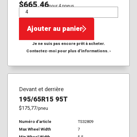
$665,46
pour 4 pneus
QTÉ
Ajouter au panier
Je ne suis pas encore prêt à acheter.
Contactez-moi pour plus d'informations. ›
Devant et derrière
195/65R15 95T
$175,77
/pneu
Numéro d'article
TS32809
Max Wheel Width
7
Min Wheel Width
5.5