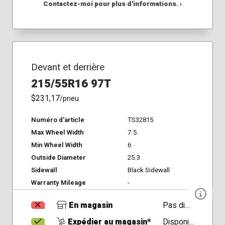
Contactez-moi pour plus d'informations. ›
Devant et derrière
215/55R16 97T
$231,17
/pneu
Numéro d'article
TS32815
Max Wheel Width
7.5
Min Wheel Width
6
Outside Diameter
25.3
Sidewall
Black Sidewall
Warranty Mileage
-
En magasin
Pas disponible
Expédier au magasin*
Disponible