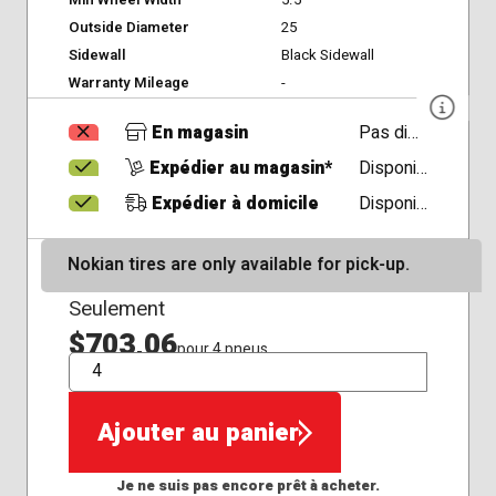
Outside Diameter
25
Sidewall
Black Sidewall
Warranty Mileage
-
En magasin
Pas disponible
Expédier au magasin*
Disponible
Expédier à domicile
Disponible
Nokian tires are only available for pick-up.
Seulement
$703,06
pour 4 pneus
QTÉ
Ajouter au panier
Je ne suis pas encore prêt à acheter.