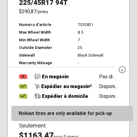
225/45R17 94T
$290,87
/pneu
Numéro d'article
TS32821
Max Wheel Width
8.5
Min Wheel Width
7
Outside Diameter
25
Sidewall
Black Sidewall
Warranty Mileage
-
En magasin
Pas disponible
Expédier au magasin*
Disponible
Expédier à domicile
Disponible
Nokian tires are only available for pick-up.
Seulement
$1163,47
pour 4 pneus