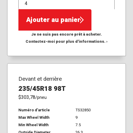
QTÉ
Ajouter au panier
Je ne suis pas encore prêt à acheter.
Contactez-moi pour plus d'informations. ›
Devant et derrière
235/45R18 98T
$303,78
/pneu
Numéro d'article
TS32850
Max Wheel Width
9
Min Wheel Width
7.5
Outside Diameter
26.3