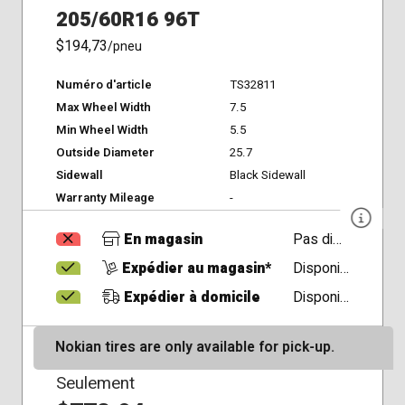
205/60R16 96T
$194,73
/pneu
Numéro d'article
TS32811
Max Wheel Width
7.5
Min Wheel Width
5.5
Outside Diameter
25.7
Sidewall
Black Sidewall
Warranty Mileage
-
En magasin
Pas disponible
Expédier au magasin*
Disponible
Expédier à domicile
Disponible
Nokian tires are only available for pick-up.
Seulement