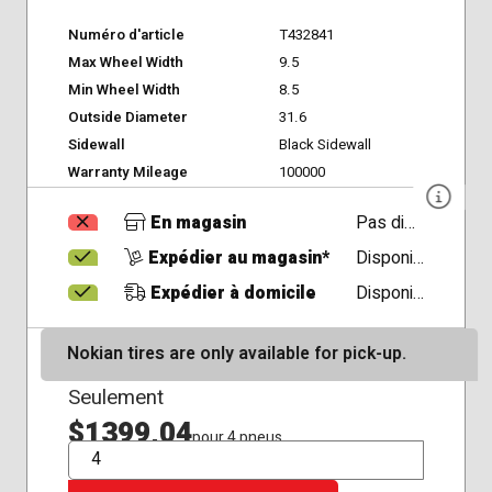
Numéro d'article
T432841
Max Wheel Width
9.5
Min Wheel Width
8.5
Outside Diameter
31.6
Sidewall
Black Sidewall
Warranty Mileage
100000
En magasin
Pas disponible
Expédier au magasin*
Disponible
Expédier à domicile
Disponible
Nokian tires are only available for pick-up.
Seulement
$1399,04
pour 4 pneus
QTÉ