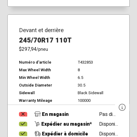
Devant et derrière
245/70R17 110T
$297,94
/pneu
Numéro d'article
T432853
Max Wheel Width
8
Min Wheel Width
6.5
Outside Diameter
30.5
Sidewall
Black Sidewall
Warranty Mileage
100000
En magasin
Pas disponible
Expédier au magasin*
Disponible
Expédier à domicile
Disponible