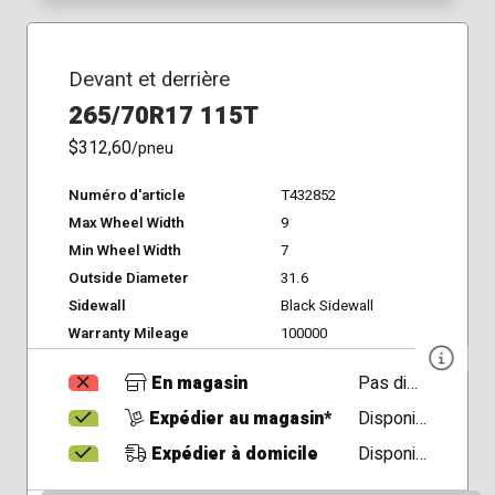
Devant et derrière
265/70R17 115T
$312,60
/pneu
Numéro d'article
T432852
Max Wheel Width
9
Min Wheel Width
7
Outside Diameter
31.6
Sidewall
Black Sidewall
Warranty Mileage
100000
En magasin
Pas disponible
Expédier au magasin*
Disponible
Expédier à domicile
Disponible