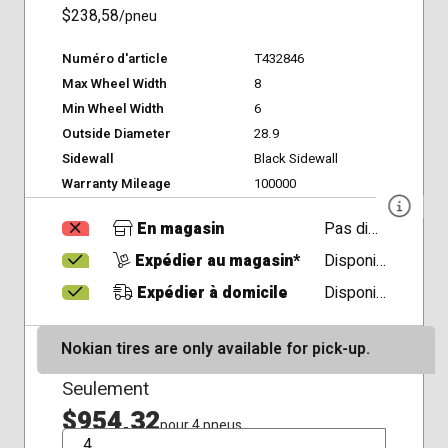
$238,58
/pneu
Numéro d'article
T432846
Max Wheel Width
8
Min Wheel Width
6
Outside Diameter
28.9
Sidewall
Black Sidewall
Warranty Mileage
100000
En magasin
Pas disponible
Expédier au magasin*
Disponible
Expédier à domicile
Disponible
Nokian tires are only available for pick-up.
Seulement
$954,32
pour 4 pneus