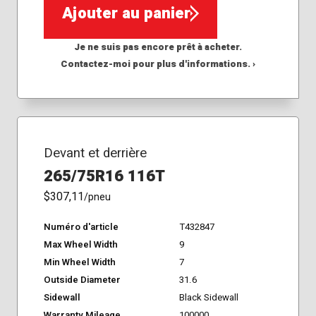
Ajouter au panier
Je ne suis pas encore prêt à acheter.
Contactez-moi pour plus d'informations. ›
Devant et derrière
265/75R16 116T
$307,11
/pneu
Numéro d'article
T432847
Max Wheel Width
9
Min Wheel Width
7
Outside Diameter
31.6
Sidewall
Black Sidewall
Warranty Mileage
100000