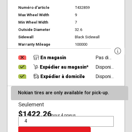
Numéro d'article
T432859
Max Wheel Width
9
Min Wheel Width
7
Outside Diameter
32.6
Sidewall
Black Sidewall
Warranty Mileage
100000
En magasin
Pas disponible
Expédier au magasin*
Disponible
Expédier à domicile
Disponible
Nokian tires are only available for pick-up.
Seulement
$1422,26
pour 4 pneus
QTÉ