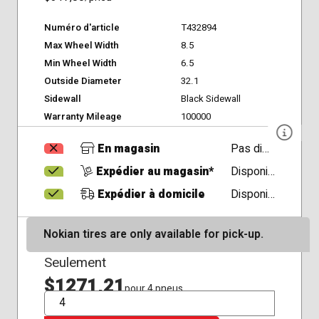
Numéro d'article
T432894
Max Wheel Width
8.5
Min Wheel Width
6.5
Outside Diameter
32.1
Sidewall
Black Sidewall
Warranty Mileage
100000
En magasin
Pas disponible
Expédier au magasin*
Disponible
Expédier à domicile
Disponible
Nokian tires are only available for pick-up.
Seulement
$1271,21
pour 4 pneus
QTÉ