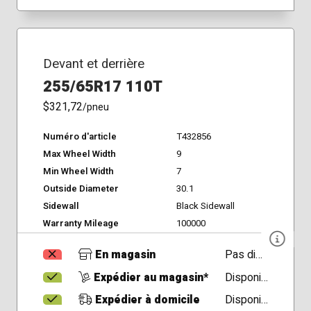
Devant et derrière
255/65R17 110T
$321,72
/pneu
Numéro d'article
T432856
Max Wheel Width
9
Min Wheel Width
7
Outside Diameter
30.1
Sidewall
Black Sidewall
Warranty Mileage
100000
En magasin
Pas disponible
Expédier au magasin*
Disponible
Expédier à domicile
Disponible