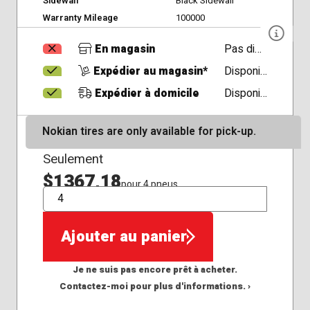
Sidewall
Black Sidewall
Warranty Mileage
100000
En magasin
Pas disponible
Expédier au magasin*
Disponible
Expédier à domicile
Disponible
Nokian tires are only available for pick-up.
Seulement
$1367,18
pour 4 pneus
QTÉ
Ajouter au panier
Je ne suis pas encore prêt à acheter.
Contactez-moi pour plus d'informations. ›