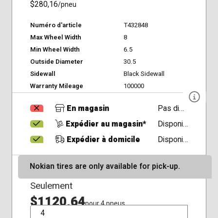
$280,16
/pneu
Numéro d'article
T432848
Max Wheel Width
8
Min Wheel Width
6.5
Outside Diameter
30.5
Sidewall
Black Sidewall
Warranty Mileage
100000
En magasin
Pas disponible
Expédier au magasin*
Disponible
Expédier à domicile
Disponible
Nokian tires are only available for pick-up.
Seulement
$1120,64
pour 4 pneus