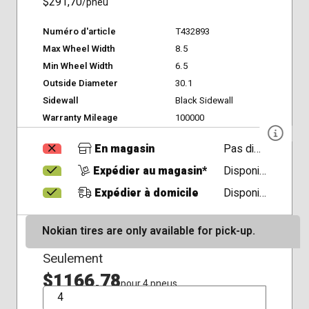
$291,70
/pneu
Numéro d'article
T432893
Max Wheel Width
8.5
Min Wheel Width
6.5
Outside Diameter
30.1
Sidewall
Black Sidewall
Warranty Mileage
100000
En magasin
Pas disponible
Expédier au magasin*
Disponible
Expédier à domicile
Disponible
Nokian tires are only available for pick-up.
Seulement
$1166,78
pour 4 pneus
QTÉ