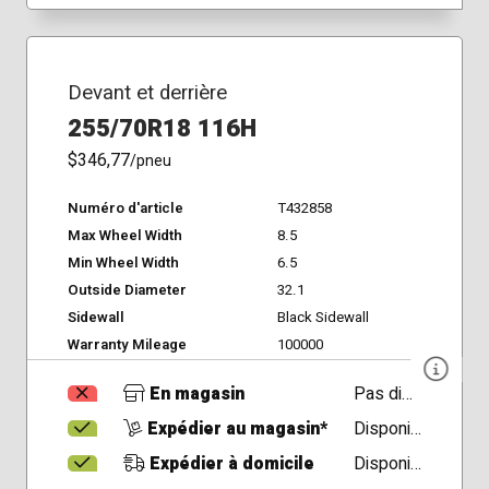
Devant et derrière
255/70R18 116H
$346,77
/pneu
Numéro d'article
T432858
Max Wheel Width
8.5
Min Wheel Width
6.5
Outside Diameter
32.1
Sidewall
Black Sidewall
Warranty Mileage
100000
En magasin
Pas disponible
Expédier au magasin*
Disponible
Expédier à domicile
Disponible