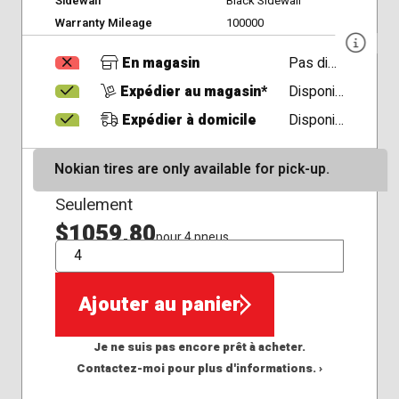
Sidewall
Black Sidewall
Warranty Mileage
100000
En magasin
Pas disponible
Expédier au magasin*
Disponible
Expédier à domicile
Disponible
Nokian tires are only available for pick-up.
Seulement
$1059,80
pour 4 pneus
QTÉ
Ajouter au panier
Je ne suis pas encore prêt à acheter.
Contactez-moi pour plus d'informations. ›