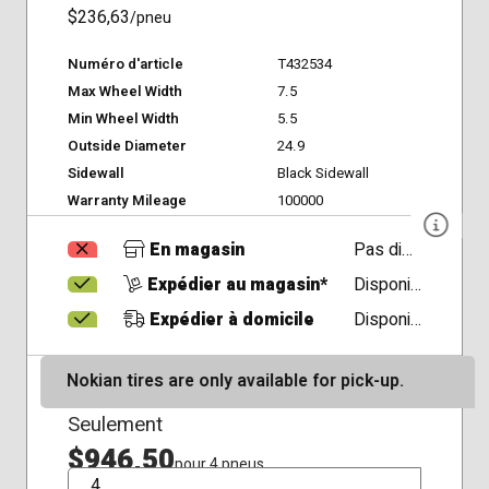
$236,63
/pneu
Numéro d'article
T432534
Max Wheel Width
7.5
Min Wheel Width
5.5
Outside Diameter
24.9
Sidewall
Black Sidewall
Warranty Mileage
100000
En magasin
Pas disponible
Expédier au magasin*
Disponible
Expédier à domicile
Disponible
Nokian tires are only available for pick-up.
Seulement
$946,50
pour 4 pneus