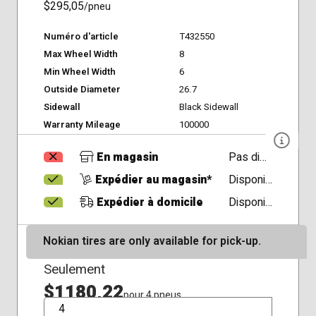
$295,05
/pneu
Numéro d'article
T432550
Max Wheel Width
8
Min Wheel Width
6
Outside Diameter
26.7
Sidewall
Black Sidewall
Warranty Mileage
100000
En magasin
Pas disponible
Expédier au magasin*
Disponible
Expédier à domicile
Disponible
Nokian tires are only available for pick-up.
Seulement
$1180,22
pour 4 pneus