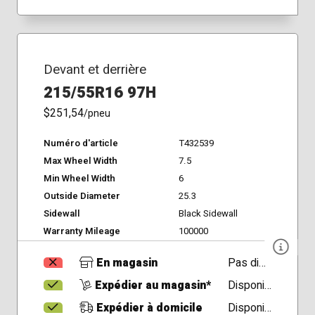
Devant et derrière
215/55R16 97H
$251,54
/pneu
Numéro d'article
T432539
Max Wheel Width
7.5
Min Wheel Width
6
Outside Diameter
25.3
Sidewall
Black Sidewall
Warranty Mileage
100000
En magasin
Pas disponible
Expédier au magasin*
Disponible
Expédier à domicile
Disponible