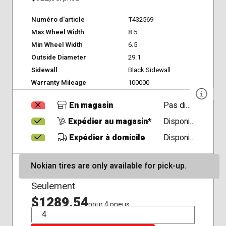
Numéro d'article
T432569
Max Wheel Width
8.5
Min Wheel Width
6.5
Outside Diameter
29.1
Sidewall
Black Sidewall
Warranty Mileage
100000
En magasin
Pas disponible
Expédier au magasin*
Disponible
Expédier à domicile
Disponible
Nokian tires are only available for pick-up.
Seulement
$1289,54
pour 4 pneus
QTÉ