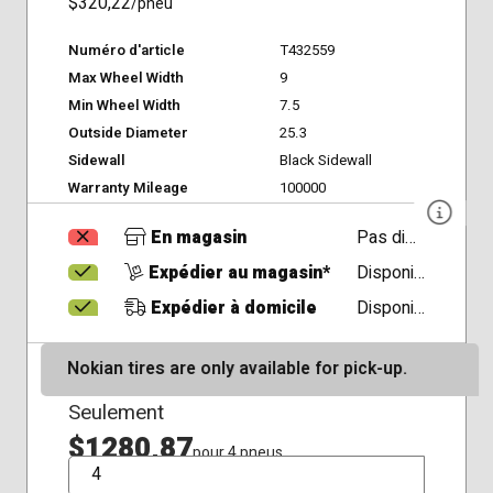
$320,22
/pneu
Numéro d'article
T432559
Max Wheel Width
9
Min Wheel Width
7.5
Outside Diameter
25.3
Sidewall
Black Sidewall
Warranty Mileage
100000
En magasin
Pas disponible
Expédier au magasin*
Disponible
Expédier à domicile
Disponible
Nokian tires are only available for pick-up.
Seulement
$1280,87
pour 4 pneus
QTÉ