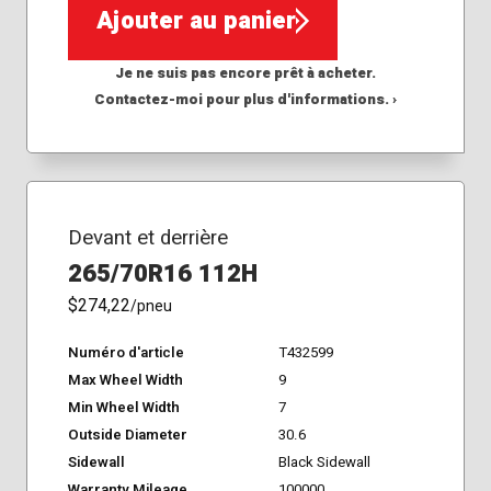
Ajouter au panier
Je ne suis pas encore prêt à acheter.
Contactez-moi pour plus d'informations. ›
Devant et derrière
265/70R16 112H
$274,22
/pneu
Numéro d'article
T432599
Max Wheel Width
9
Min Wheel Width
7
Outside Diameter
30.6
Sidewall
Black Sidewall
Warranty Mileage
100000