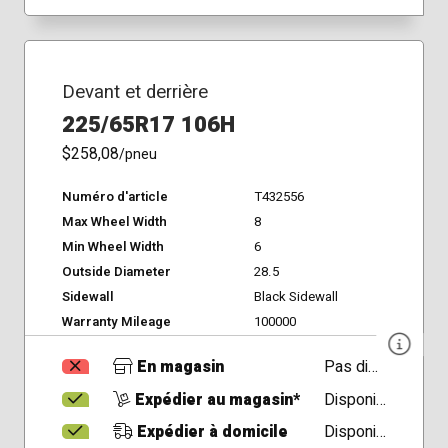
Devant et derrière
225/65R17 106H
$258,08
/pneu
Numéro d'article
T432556
Max Wheel Width
8
Min Wheel Width
6
Outside Diameter
28.5
Sidewall
Black Sidewall
Warranty Mileage
100000
En magasin
Pas disponible
Expédier au magasin*
Disponible
Expédier à domicile
Disponible