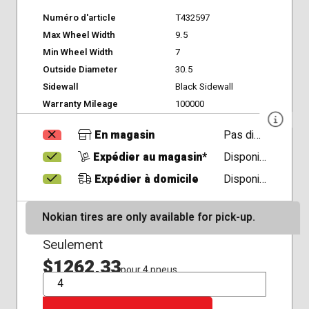
Numéro d'article
T432597
Max Wheel Width
9.5
Min Wheel Width
7
Outside Diameter
30.5
Sidewall
Black Sidewall
Warranty Mileage
100000
En magasin
Pas disponible
Expédier au magasin*
Disponible
Expédier à domicile
Disponible
Nokian tires are only available for pick-up.
Seulement
$1262,33
pour 4 pneus
QTÉ