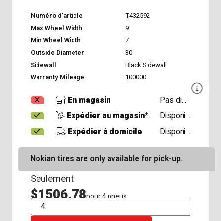
Numéro d'article
T432592
Max Wheel Width
9
Min Wheel Width
7
Outside Diameter
30
Sidewall
Black Sidewall
Warranty Mileage
100000
En magasin
Pas disponible
Expédier au magasin*
Disponible
Expédier à domicile
Disponible
Nokian tires are only available for pick-up.
Seulement
$1506,78
pour 4 pneus
QTÉ