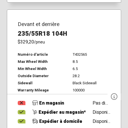
Devant et derrière
235/55R18 104H
$329,20
/pneu
Numéro d'article
T432565
Max Wheel Width
8.5
Min Wheel Width
6.5
Outside Diameter
28.2
Sidewall
Black Sidewall
Warranty Mileage
100000
En magasin
Pas disponible
Expédier au magasin*
Disponible
Expédier à domicile
Disponible