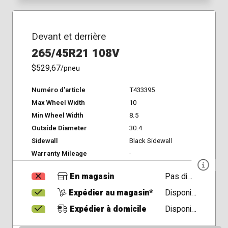
Devant et derrière
265/45R21 108V
$529,67
/pneu
Numéro d'article
T433395
Max Wheel Width
10
Min Wheel Width
8.5
Outside Diameter
30.4
Sidewall
Black Sidewall
Warranty Mileage
-
En magasin
Pas disponible
Expédier au magasin*
Disponible
Expédier à domicile
Disponible