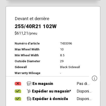
Devant et derrière
255/40R21 102W
$611,21
/pneu
Numéro d'article
T433396
Max Wheel Width
10
Min Wheel Width
8.5
Outside Diameter
29
Sidewall
Black Sidewall
Warranty Mileage
-
En magasin
Pas disponible
Expédier au magasin*
Disponible
Expédier à domicile
Disponible