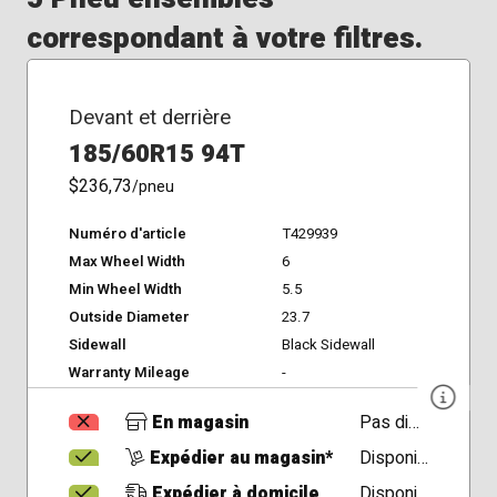
correspondant à votre filtres.
Devant et derrière
185/60R15 94T
$236,73
/pneu
Numéro d'article
T429939
Max Wheel Width
6
Min Wheel Width
5.5
Outside Diameter
23.7
Sidewall
Black Sidewall
Warranty Mileage
-
En magasin
Pas disponible
Expédier au magasin*
Disponible
Expédier à domicile
Disponible