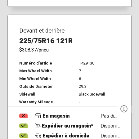
Devant et derrière
225/75R16 121R
$308,37
/pneu
Numéro d'article
T429130
Max Wheel Width
7
Min Wheel Width
6
Outside Diameter
29.3
Sidewall
Black Sidewall
Warranty Mileage
-
En magasin
Pas disponible
Expédier au magasin*
Disponible
Expédier à domicile
Disponible