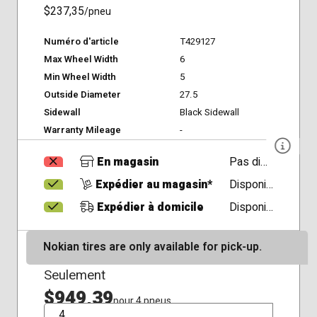
$237,35
/pneu
Numéro d'article
T429127
Max Wheel Width
6
Min Wheel Width
5
Outside Diameter
27.5
Sidewall
Black Sidewall
Warranty Mileage
-
En magasin
Pas disponible
Expédier au magasin*
Disponible
Expédier à domicile
Disponible
Nokian tires are only available for pick-up.
Seulement
$949,39
pour 4 pneus