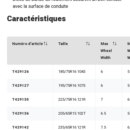
avec la surface de conduite
Caractéristiques
Numéro d'article
Taille
Max
M
Wheel
W
Width
W
T429126
185/75R16 104S
6
5
T429127
195/75R16 107S
6
5
T429130
225/75R16 121R
7
6
T429136
205/65R15 102T
6.5
5
T429142
235/65R16 121R
7.5
6