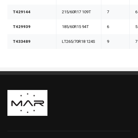
T429144
215/60R17 109T
7
6
T429939
185/60R15 94T
6
5
T433489
LT265/70R18 124S
9
7
Boutique Mags à Rabais