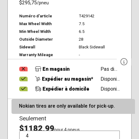
$295,75
/pneu
Numéro d'article
T429142
Max Wheel Width
7.5
Min Wheel Width
6.5
Outside Diameter
28
Sidewall
Black Sidewall
Warranty Mileage
-
En magasin
Pas disponible
Expédier au magasin*
Disponible
Expédier à domicile
Disponible
Nokian tires are only available for pick-up.
Seulement
$1182,99
pour 4 pneus