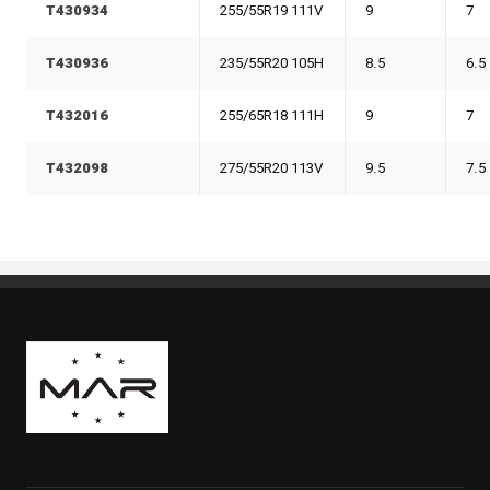
T430934
255/55R19 111V
9
7
T430936
235/55R20 105H
8.5
6.5
T432016
255/65R18 111H
9
7
T432098
275/55R20 113V
9.5
7.5
Boutique Mags à Rabais