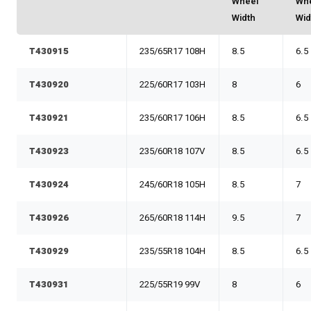
Wheel
Wh
Width
Wid
T430915
235/65R17 108H
8.5
6.5
T430920
225/60R17 103H
8
6
T430921
235/60R17 106H
8.5
6.5
T430923
235/60R18 107V
8.5
6.5
T430924
245/60R18 105H
8.5
7
T430926
265/60R18 114H
9.5
7
T430929
235/55R18 104H
8.5
6.5
T430931
225/55R19 99V
8
6