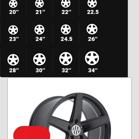
20″
21″
22″
22.5
23″
24″
24.5
26″
28″
30″
32″
34″