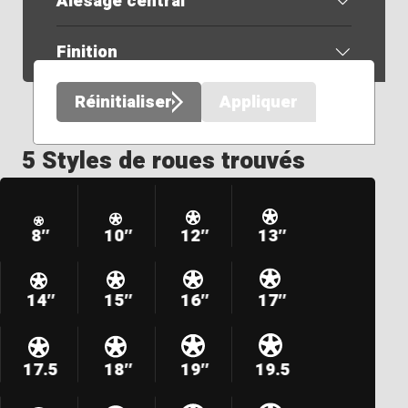
Alésage central
Finition
Réinitialiser
Appliquer
5 Styles de roues trouvés
8″
10″
12″
13″
14″
15″
16″
17″
17.5
18″
19″
19.5