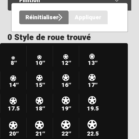
Finition
Réinitialiser
Appliquer
0 Style de roue trouvé
8″
10″
12″
13″
14″
15″
16″
17″
17.5
18″
19″
19.5
20″
21″
22″
22.5