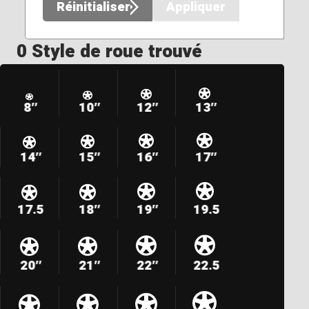
Réinitialiser
Appliquer
0 Style de roue trouvé
8″
10″
12″
13″
14″
15″
16″
17″
17.5
18″
19″
19.5
20″
21″
22″
22.5