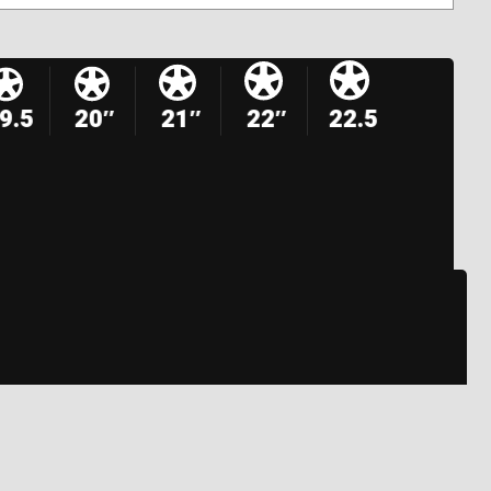
9.5
20″
21″
22″
22.5