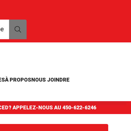
que, modèle ou numéro de pièce
ce
ES
À PROPOS
NOUS JOINDRE
NCED? APPELEZ-NOUS AU
450-622-6246