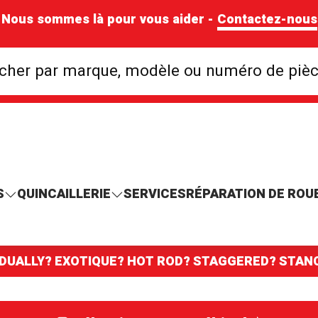
Nous sommes là pour vous aider -
Contactez-nous
Rechercher par mar
cher par marque, modèle ou numéro de piè
S
QUINCAILLERIE
SERVICES
RÉPARATION DE ROU
 DUALLY? EXOTIQUE? HOT ROD? STAGGERED? STA