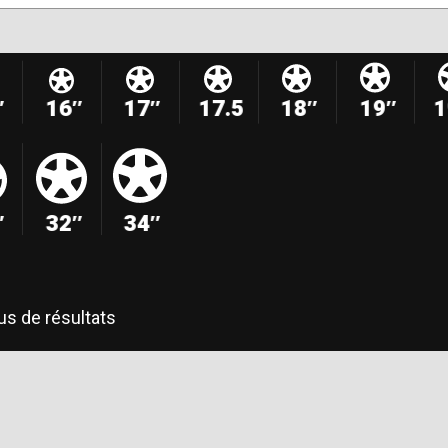
″
16″
17″
17.5
18″
19″
1
″
32″
34″
us de résultats