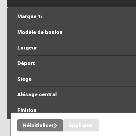
Marque
(
1
)
Modèle de boulon
Largeur
Déport
Siège
Alésage central
Finition
Réinitialiser
Appliquer