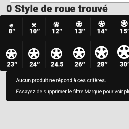
0 Style de roue trouvé
8″
10″
12″
13″
14″
15
23″
24″
24.5
26″
28″
30
Aucun produit ne répond à ces critères.
Essayez de supprimer le filtre Marque pour voir pl