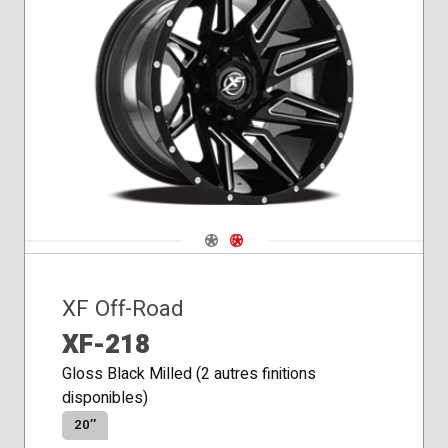
Siège
conique
Navigate 1
Navigate 2
XF Off-Road
XF-218
Gloss Black Milled (2 autres finitions
disponibles)
20″