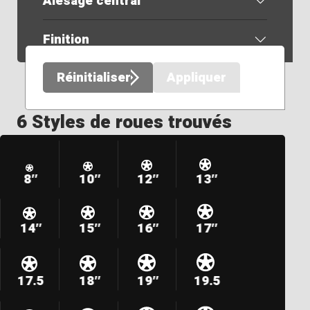
Alésage central
Finition
Réinitialiser
Appliquer
6 Styles de roues trouvés
8″
10″
12″
13″
14″
15″
16″
17″
17.5
18″
19″
19.5