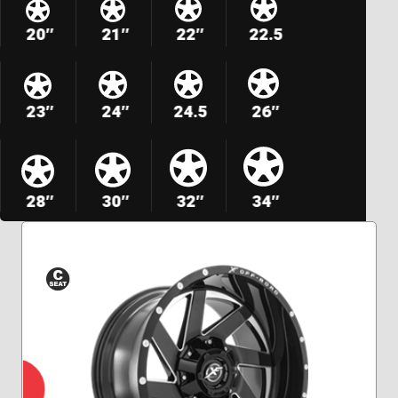
20″
21″
22″
22.5
23″
24″
24.5
26″
28″
30″
32″
34″
Siège
conique