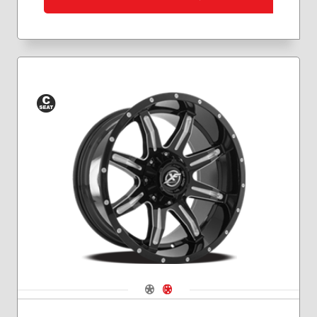
Siège
conique
Navigate 1
Navigate 2