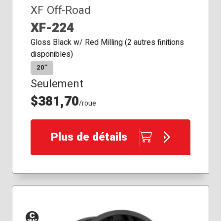
XF Off-Road
XF-224
Gloss Black w/ Red Milling (2 autres finitions
disponibles)
20″
Seulement
$381,70
/roue
Plus de détails