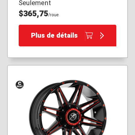
Seulement
$365,75
/roue
Plus de détails
Siège
conique