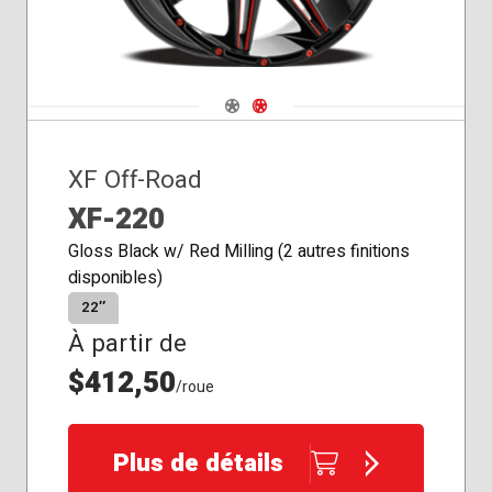
Navigate 1
Navigate 2
XF Off-Road
XF-220
Gloss Black w/ Red Milling (2 autres finitions
disponibles)
22″
À partir de
$412,50
/roue
Plus de détails