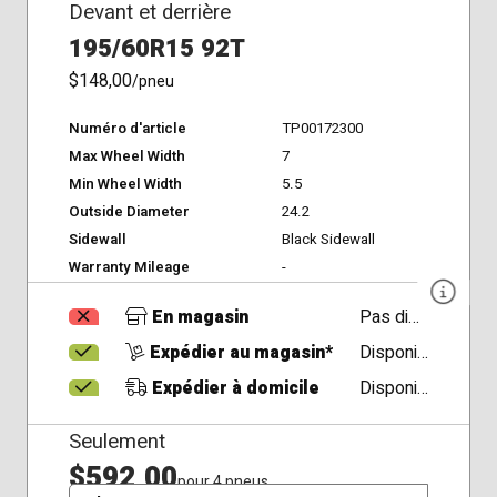
Devant et derrière
195/60R15 92T
$148,00
/pneu
Numéro d'article
TP00172300
Max Wheel Width
7
Min Wheel Width
5.5
Outside Diameter
24.2
Sidewall
Black Sidewall
Warranty Mileage
-
En magasin
Pas disponible
Expédier au magasin*
Disponible
Expédier à domicile
Disponible
Seulement
$592,00
pour 4 pneus