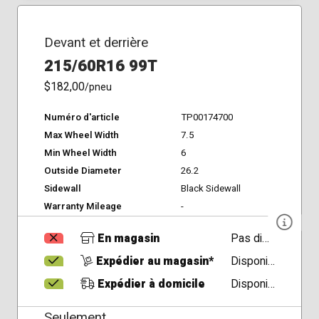
Devant et derrière
215/60R16 99T
$182,00
/pneu
Numéro d'article
TP00174700
Max Wheel Width
7.5
Min Wheel Width
6
Outside Diameter
26.2
Sidewall
Black Sidewall
Warranty Mileage
-
En magasin
Pas disponible
Expédier au magasin*
Disponible
Expédier à domicile
Disponible
Seulement