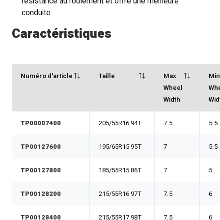
résistance au roulement et offre une meilleure
conduite
Caractéristiques
Numéro d'article
Taille
Max
Mi
Wheel
Wh
Width
Wid
TP00007400
205/55R16 94T
7.5
5.5
TP00127600
195/65R15 95T
7
5.5
TP00127800
185/55R15 86T
7
5
TP00128200
215/55R16 97T
7.5
6
TP00128400
215/55R17 98T
7.5
6