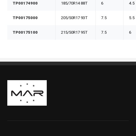
TP00174900
185/70R14 88T
6
4.5
TP00175000
205/50R17 93T
7.5
5.5
TP00175100
215/50R17 95T
7.5
6
Boutique Mags à Rabais