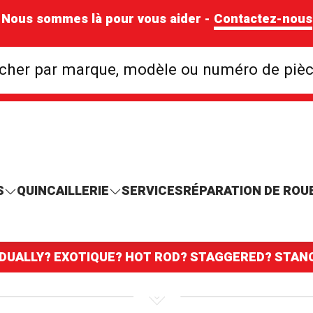
Nous sommes là pour vous aider -
Contactez-nous
Rechercher par mar
cher par marque, modèle ou numéro de piè
S
QUINCAILLERIE
SERVICES
RÉPARATION DE ROU
 DUALLY? EXOTIQUE? HOT ROD? STAGGERED? STA