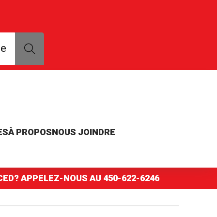
que, modèle ou numéro de pièce
ce
ES
À PROPOS
NOUS JOINDRE
NCED? APPELEZ-NOUS AU
450-622-6246