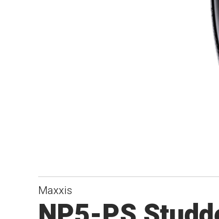
Maxxis
NP5-PS Studd