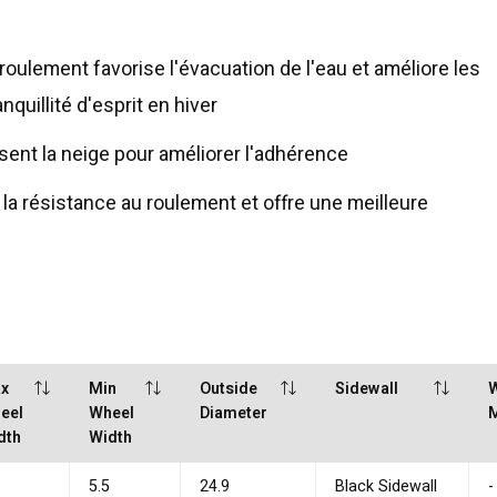
roulement favorise l'évacuation de l'eau et améliore les
uillité d'esprit en hiver
sent la neige pour améliorer l'adhérence
la résistance au roulement et offre une meilleure
x
Min
Outside
Sidewall
W
eel
Wheel
Diameter
M
dth
Width
5.5
24.9
Black Sidewall
-