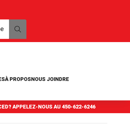
que, modèle ou numéro de pièce
ce
ES
À PROPOS
NOUS JOINDRE
NCED? APPELEZ-NOUS AU
450-622-6246