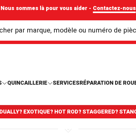
Nous sommes là pour vous aider -
Contactez-nous
Rechercher par mar
cher par marque, modèle ou numéro de piè
S
QUINCAILLERIE
SERVICES
RÉPARATION DE ROU
 DUALLY? EXOTIQUE? HOT ROD? STAGGERED? STA