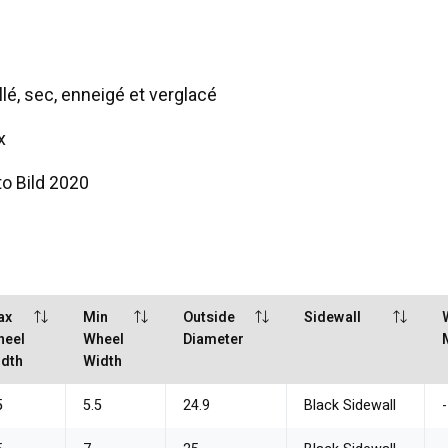
é, sec, enneigé et verglacé
x
to Bild 2020
ax
Min
Outside
Sidewall
heel
Wheel
Diameter
dth
Width
5
5.5
24.9
Black Sidewall
-