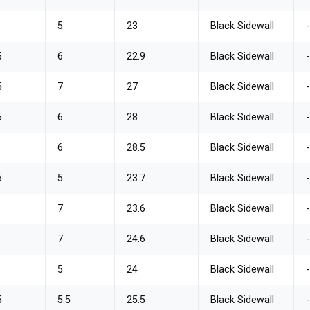
5
23
Black Sidewall
-
5
6
22.9
Black Sidewall
-
5
7
27
Black Sidewall
-
5
6
28
Black Sidewall
-
6
28.5
Black Sidewall
-
5
5
23.7
Black Sidewall
-
7
23.6
Black Sidewall
-
7
24.6
Black Sidewall
-
5
24
Black Sidewall
-
5
5.5
25.5
Black Sidewall
-