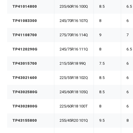
TP41014800
235/60R16 100Q
8.5
6.5
TP41083300
245/70R16 107Q
8
6
TP41108700
275/70R16 114Q
9
7
TP4120290G
245/75R16 111Q
8
6.5
TP43015700
215/55R18 99Q
7.5
6
TP43021600
225/55R18 102Q
8.5
6
TP4302580G
245/60R18 105Q
8.5
6
TP4302800G
225/60R18 100T
8
6
TP43155800
255/45R20 101Q
9.5
8