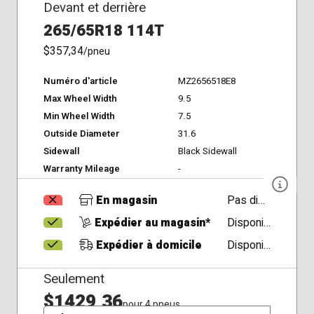
Devant et derrière
265/65R18 114T
$357,34
/pneu
Numéro d'article
MZ2656518E8
Max Wheel Width
9.5
Min Wheel Width
7.5
Outside Diameter
31.6
Sidewall
Black Sidewall
Warranty Mileage
-
En magasin
Pas disponible
Expédier au magasin*
Disponible
Expédier à domicile
Disponible
Seulement
$1429,36
pour 4 pneus