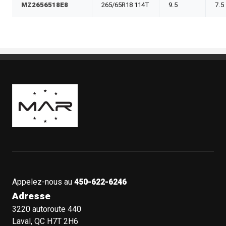
MZ2656518E8
265/65R18 114T
9.5
7.5
Boutique Mags à Rabais
Appelez-nous au
450-622-6246
Adresse
3220 autoroute 440
Laval, QC H7T 2H6