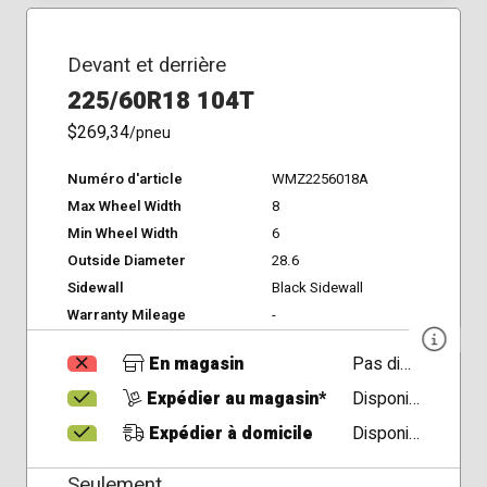
Devant et derrière
225/60R18 104T
$269,34
/pneu
Numéro d'article
WMZ2256018A
Max Wheel Width
8
Min Wheel Width
6
Outside Diameter
28.6
Sidewall
Black Sidewall
Warranty Mileage
-
En magasin
Pas disponible
Expédier au magasin*
Disponible
Expédier à domicile
Disponible
Seulement