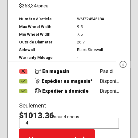
$253,34
/pneu
Numéro d'article
WMZ2454518A
Max Wheel Width
9.5
Min Wheel Width
7.5
Outside Diameter
26.7
Sidewall
Black Sidewall
Warranty Mileage
-
En magasin
Pas disponible
Expédier au magasin*
Disponible
Expédier à domicile
Disponible
Seulement
$1013,36
pour 4 pneus
QTÉ