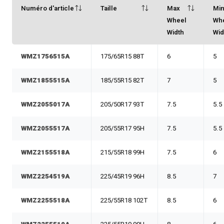
Numéro d'article
Taille
Max
Mi
Wheel
Wh
Width
Wid
WMZ1756515A
175/65R15 88T
6
5
WMZ1855515A
185/55R15 82T
7
5
WMZ2055017A
205/50R17 93T
7.5
5.5
WMZ2055517A
205/55R17 95H
7.5
5.5
WMZ2155518A
215/55R18 99H
7.5
6
WMZ2254519A
225/45R19 96H
8.5
7
WMZ2255518A
225/55R18 102T
8.5
6