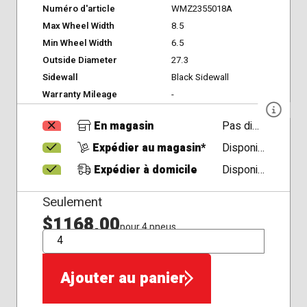
Numéro d'article
WMZ2355018A
Max Wheel Width
8.5
Min Wheel Width
6.5
Outside Diameter
27.3
Sidewall
Black Sidewall
Warranty Mileage
-
En magasin
Pas disponible
Expédier au magasin*
Disponible
Expédier à domicile
Disponible
Seulement
$1168,00
pour 4 pneus
QTÉ
Ajouter au panier