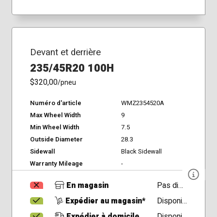
Devant et derrière
235/45R20 100H
$320,00
/pneu
Numéro d'article
WMZ2354520A
Max Wheel Width
9
Min Wheel Width
7.5
Outside Diameter
28.3
Sidewall
Black Sidewall
Warranty Mileage
-
En magasin
Pas disponible
Expédier au magasin*
Disponible
Expédier à domicile
Disponible