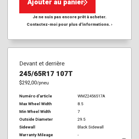
Ajouter au panier
Je ne suis pas encore prêt à acheter.
Contactez-moi pour plus d'informations. ›
Devant et derrière
245/65R17 107T
$292,00
/pneu
Numéro d'article
WMZ2456517A
Max Wheel Width
8.5
Min Wheel Width
7
Outside Diameter
29.5
Sidewall
Black Sidewall
Warranty Mileage
-