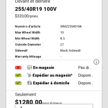
Devant et derrière
255/40R19 100V
$320,00
/pneu
Numéro d'article
WMZ2554019A
Max Wheel Width
10
Min Wheel Width
8.5
Outside Diameter
27
Sidewall
Black Sidewall
Warranty Mileage
-
En magasin
Pas disponible
Expédier au magasin*
Disponible
Expédier à domicile
Disponible
Seulement
$1280,00
pour 4 pneus