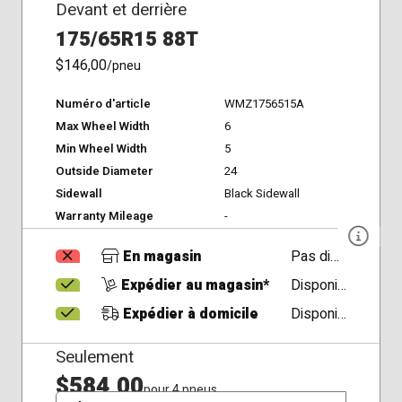
Devant et derrière
175/65R15 88T
$146,00
/pneu
Numéro d'article
WMZ1756515A
Max Wheel Width
6
Min Wheel Width
5
Outside Diameter
24
Sidewall
Black Sidewall
Warranty Mileage
-
En magasin
Pas disponible
Expédier au magasin*
Disponible
Expédier à domicile
Disponible
Seulement
$584,00
pour 4 pneus