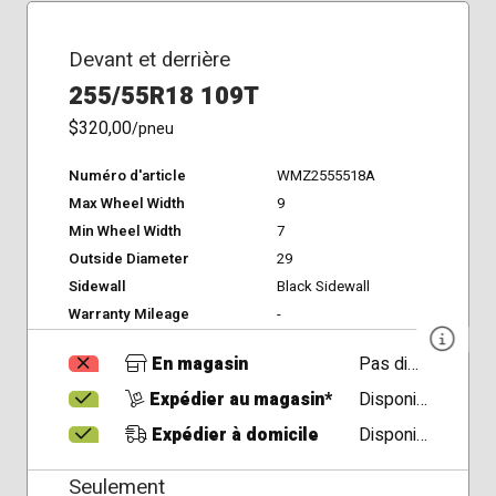
Devant et derrière
255/55R18 109T
$320,00
/pneu
Numéro d'article
WMZ2555518A
Max Wheel Width
9
Min Wheel Width
7
Outside Diameter
29
Sidewall
Black Sidewall
Warranty Mileage
-
En magasin
Pas disponible
Expédier au magasin*
Disponible
Expédier à domicile
Disponible
Seulement