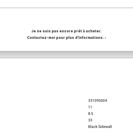
Je ne suis pas encore prêt à acheter.
Contactez-moi pour plus d'informations. ›
331095004
11
8.5
33
Black Sidewall