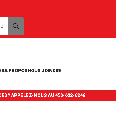
que, modèle ou numéro de pièce
ce
ES
À PROPOS
NOUS JOINDRE
NCED? APPELEZ-NOUS AU
450-622-6246