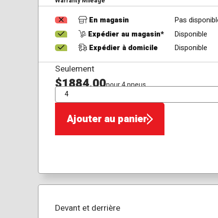
Warranty Mileage
En magasin
Pas disponibl
Expédier au magasin*
Disponible
Expédier à domicile
Disponible
Seulement
$1884,00
pour 4 pneus
QTÉ
Ajouter au panier
Devant et derrière