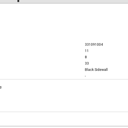
331091004
11
8
33
Black Sidewall
-
e