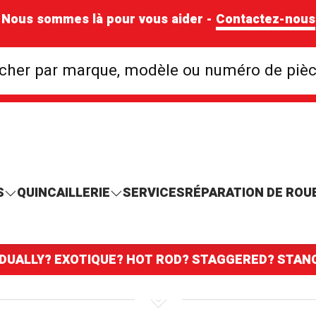
Nous sommes là pour vous aider -
Contactez-nous
Rechercher par mar
cher par marque, modèle ou numéro de piè
S
QUINCAILLERIE
SERVICES
RÉPARATION DE ROU
 DUALLY? EXOTIQUE? HOT ROD? STAGGERED? STA