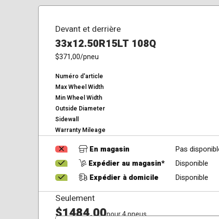
Devant et derrière
33x12.50R15LT 108Q
$371,00
/pneu
Numéro d'article
Max Wheel Width
Min Wheel Width
Outside Diameter
Sidewall
Warranty Mileage
En magasin
Pas disponibl
Expédier au magasin*
Disponible
Expédier à domicile
Disponible
Seulement
$1484,00
pour 4 pneus