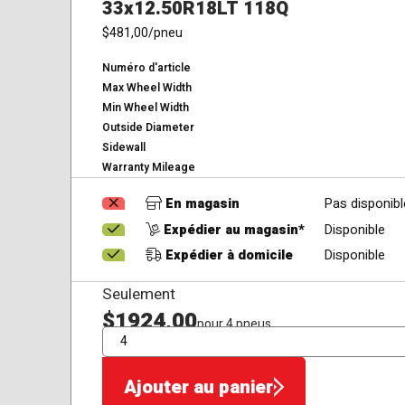
33x12.50R18LT 118Q
$481,00
/pneu
Numéro d'article
Max Wheel Width
Min Wheel Width
Outside Diameter
Sidewall
Warranty Mileage
En magasin
Pas disponibl
Expédier au magasin*
Disponible
Expédier à domicile
Disponible
Seulement
$1924,00
pour 4 pneus
QTÉ
Ajouter au panier