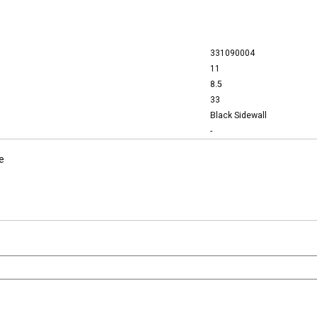
331090004
11
8.5
33
Black Sidewall
-
e